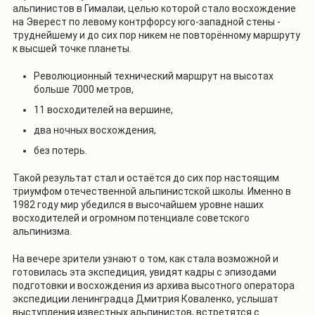
альпинистов в Гималаи, целью которой стало восхождение
на Эверест по левому контрфорсу юго-западной стены -
труднейшему и до сих пор никем не повторённому маршруту
к высшей точке планеты.
Революционный технический маршрут на высотах
больше 7000 метров,
11 восходителей на вершине,
два ночных восхождения,
без потерь.
Такой результат стал и остаётся до сих пор настоящим
триумфом отечественной альпинистской школы. Именно в
1982 году мир убедился в высочайшем уровне наших
восходителей и огромном потенциале советского
альпинизма.
На вечере зрители узнают о том, как стала возможной и
готовилась эта экспедиция, увидят кадры с эпизодами
подготовки и восхождения из архива высотного оператора
экспедиции ленинградца Дмитрия Коваленко, услышат
выступления известных альпинистов, встретятся с