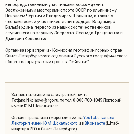
непосредственными участниками восхождения,
Заслуженными мастерами спорта СССР по альпинизму
Николаем Чёрным и Владимиром Шопиным, а также с
членами семей участников-ленинградцев: Владимира
Балыбердина, первого из наших соотечественников,
ступившего на вершину Эвереста, Леонида Трощиненко и
Дмитрия Коваленко.
Организатор встречи - Комиссия географии горных стран
Санкт-Петербургского отделения Русского географического
общества при участии проекта "вСвязке".
Запись на лекции по электронной почте:
Tatjana.Nikolaeva@ rgo.ru, по тел. 8-800-700-1845 Лекторий
имени Ю.М. Шокальского.
Онлайн-трансляция мероприятий: на
YouTube-канале
Лектория имени Ю.М. Шокальского
и в
ВКонтакте
(Штаб-
квартира РГО в Санкт-Петербурге).