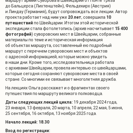
маршрут армии Суворова в Швейцарии
от Понте Треза
до Бальцерса (Лихтенштейн), Фельдекирх (Австрия)
и Линдау (Германия), будут сопровождать все лекции
.
Автор
проекта работает над ним уже
20 лет
, совершила
10
путешествий
по Швейцарии. Итогом этой исторической
экспедиции стала фотолетопись (архив насчитывает
15 400
фотографий
) суворовских мест в Швейцарии, собранные
материалы по теме
и историческая информация
об объектах маршрута
, составленный ею подробный
маршрут с перечнем суворовских мест и объектов
с адресной информацией, которые можно увидеть
в наши дни. Кроме того, исследовательница работала
с архивами Швейцарии,
провела интервью со швейцарцами,
которые сегодня сохраняют суворовские места в своей
стране
. Со многими ее связывает многолетняя дружба.
На лекциях Ольга расскажет и о фрагментах своего
путешествия по маршруту великого полководца.
Даты следующих лекций цикла:
19 декабря 2024 года,
23 января, 13 февраля, 20 марта, 10 апреля, 22 мая, 5 июня,
25 сентября, 16 октября, 13 ноября 2025 года.
Начало лекций: 18.30
Вход по регистрации: