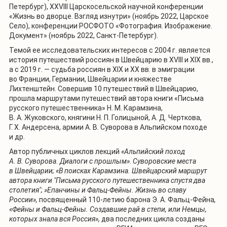
Петербург),
XXVIII
Царскосельской научной конференции
«Жизнь во дворце. Взгляд изнутри» (ноябрь 2022, Царское
Село), конференции РОСФОТО «Фотография. Изображение.
Документ» (ноябрь 2022, Санкт-Петербург).
Темой ее исследовательских интересов с 2004 г. является
история путешествий россиян в Швейцарию в XVIII и XIX вв.,
а с 2019 г. — судьба россиян в XIX и ХХ вв. в эмиграции
во Франции, Германии, Швейцарии и княжестве
Лихтенштейн. Совершив 10 путешествий в Швейцарию,
прошла маршрутами путешествий автора книги «Письма
русского путешественника» Н. М. Карамзина,
В. А. Жуковского, княгини Н. П. Голицыной, А. Д. Черткова,
Г. Х. Андерсена, армии А. В. Суворова в Альпийском походе
и др.
Автор публичных циклов лекций
«Альпийский поход
А. В. Суворова. Диалоги с прошлым»
.
Суворовские места
в Швейцарии; «В поисках Карамзина. Швейцарский маршрут
автора книги
"
Письма русского путешественника спустя два
столетия
"; »
Епанчины и Фальц-Фейны. Жизнь во славу
России»,
посвященный
110-летию барона Э. А. Фальц-Фейна
,
«Фейны и Фальц-Фейны. Создавшие рай в степи, или Немцы,
которых знала вся Россия»,
два последних цикла
созданы