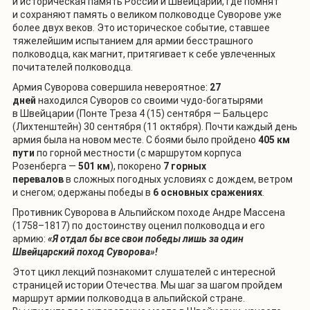
и историческая память России и Швейцарии, где помнят
и сохраняют память о великом полководце Суворове уже
более двух веков.
Это историческое событие, ставшее
тяжелейшим испытанием для армии бесстрашного
полководца, как магнит, притягивает к себе увлеченных
почитателей полководца.
Армия Суворова совершила невероятное:
27
дней
находился Суворов со своими чудо-богатырями
в Швейцарии (Понте Треза 4 (15) сентября — Бальцерс
(Лихтенштейн) 30 сентября (11 октября). Почти каждый день
армия была на новом месте. С боями было пройдено
405 км
пути
по горной местности (с маршрутом корпуса
Розенберга —
501 км
), покорено
7 горных
перевалов
в сложных погодных условиях с дождем, ветром
и снегом; одержаны победы в
6 основных сражениях
.
Противник Суворова в Альпийском походе
Андре Массена
(1758
–
1817)
по достоинству оценил полководца и его
армию
:
«Я отдал бы все свои победы лишь за один
Швейцарский поход Суворова»!
Этот цикл лекций познакомит слушателей с интересной
страницей истории Отечества. Мы шаг за шагом пройдем
маршрут армии полководца в альпийской стране.