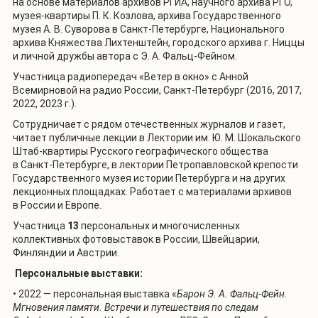
на основе материалов архивов РГИА, научного архива РГО,
музея-квартиры П. К. Козлова, архива Государственного
музея А. В. Суворова в Санкт-Петербурге, Национального
архива Княжества Лихтенштейн, городского архива г. Ниццы
и личной дружбы автора с Э. А. Фальц-Фейном.
Участница радиопередач «Ветер в окно» с Анной
Всемирновой на радио России, Санкт-Петербург (2016, 2017,
2022, 2023 г.).
Сотрудничает с рядом отечественных журналов и газет,
читает публичные лекции в Лектории им. Ю. М. Шокальского
Штаб-квартиры Русского географического общества
в Санкт-Петербурге, в лектории Петропавловской крепости
Государственного музея истории Петербурга и на других
лекционных площадках. Работает с материалами архивов
в России и Европе.
Участница
13
персональных и многочисленных
коллективных фотовыставок в России, Швейцарии,
Финляндии и Австрии.
Персональные выставки:
• 2022 — персональная выставка «
Барон Э. А. Фальц-Фейн.
Мгновения памяти.
Встречи и путешествия по следам