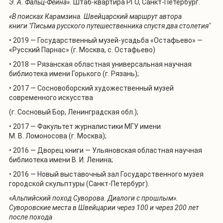
Э. А. Фальц-Фейна».
Штаб-квартира РГО, Санкт-Петербург.
«
В поисках Карамзина. Швейцарский маршрут автора
книги
"
Письма русского путешественника спустя два столетия
"
•
2019 — Государственный музей-усадьба «Остафьево» —
«Русский Парнас» (г. Москва, с. Остафьево)
• 2018 — Рязанская областная универсальная научная
библиотека имени Горького (г. Рязань);
• 2017 — Сосновоборский художественный музей
современного искусства
(г. Сосновый Бор, Ленинградская обл.);
• 2017 — Факультет журналистики МГУ имени
М. В. Ломоносова (г. Москва);
• 2016 — Дворец книги — Ульяновская областная научная
библиотека
имени В. И. Ленина;
• 2016 — Новый выставочный зал Государственного музея
городской скульптуры (Санкт-Петербург).
«
Альпийский поход Суворова. Диалоги с прошлым
»
.
Суворовские места в Швейцарии через 100 и через 200 лет
после похода