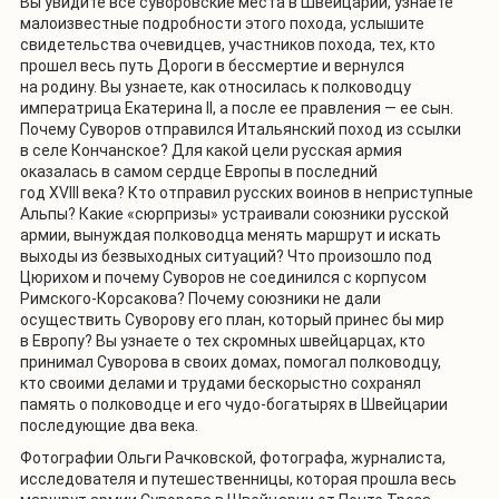
Вы увидите все суворовские места в Швейцарии, узнаете
малоизвестные подробности этого похода, услышите
свидетельства очевидцев, участников похода, тех, кто
прошел весь путь Дороги в бессмертие и вернулся
на родину. Вы узнаете, как относилась к полководцу
императрица Екатерина
II
, а после ее правления — ее сын.
Почему Суворов отправился Итальянский поход из ссылки
в селе Кончанское? Для какой цели русская армия
оказалась в самом сердце Европы в последний
год
XVIII
века? Кто отправил русских воинов в неприступные
Альпы? Какие «сюрпризы» устраивали союзники русской
армии, вынуждая полководца менять маршрут и искать
выходы из безвыходных ситуаций? Что произошло под
Цюрихом и почему Суворов не соединился с корпусом
Римского-Корсакова? Почему союзники не дали
осуществить Суворову его план, который принес бы мир
в Европу? Вы узнаете о тех
скромных
швейцарцах, кто
принимал Суворова в своих домах, помогал полководцу,
кто
своими делами и трудами бескорыстно
сохранял
память о полководце и его чудо-богатырях в Швейцарии
последующие два века.
Фотографии Ольги Рачковской,
фотографа, журналиста,
исследователя и путешественницы,
которая прошла весь