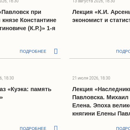
026, 18:30
13 августа 2026, 18:30
«Павловск при
Лекция «К.И. Арсень
 князе Константине
экономист и статис
иновиче (К.Р.)» 1-я
ПОДРОБНЕЕ
ПОДР
, 18:30
21 июля 2026, 18:30
аз «Куэка: память
Лекция «Наследник
»
Павловска. Михаил
Елена. Эпоха велик
княгини Елены Па
ПОДРОБНЕЕ
ПОДР