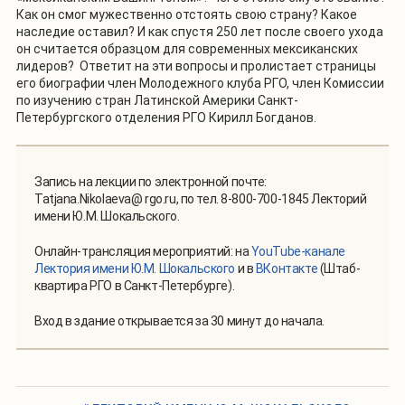
Как он смог мужественно отстоять свою страну? Какое
наследие оставил? И как спустя 250 лет после своего ухода
он считается образцом для современных мексиканских
лидеров? Ответит на эти вопросы и пролистает страницы
его биографии член Молодежного клуба РГО, член Комиссии
по изучению стран Латинской Америки Санкт-
Петербургского отделения РГО Кирилл Богданов.
Запись на лекции по электронной почте:
Tatjana.Nikolaeva@ rgo.ru, по тел. 8-800-700-1845 Лекторий
имени Ю.М. Шокальского.
Онлайн-трансляция мероприятий: на
YouTube-канале
Лектория имени Ю.М. Шокальского
и в
ВКонтакте
(Штаб-
квартира РГО в Санкт-Петербурге).
Вход в здание открывается за 30 минут до начала.