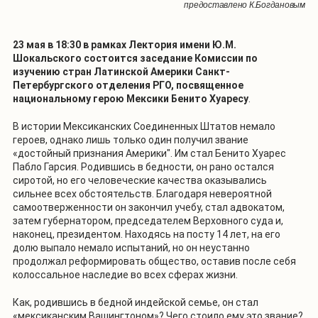
предоставлено К.Богдановым
23 мая в 18:30 в рамках Лектория имени Ю.М.
Шокальского состоится заседание Комиссии по
изучению стран Латинской Америки Санкт-
Петербургского отделения РГО, посвященное
национальному герою Мексики Бенито Хуаресу
.
В истории Мексиканских Соединенных Штатов немало
героев, однако лишь только один получил звание
«достойный признания Америки". Им стал Бенито Хуарес
Пабло Гарсия. Родившись в бедности, он рано остался
сиротой, но его человеческие качества оказывались
сильнее всех обстоятельств. Благодаря невероятной
самоотверженности он закончил учебу, стал адвокатом,
затем губернатором, председателем Верховного суда и,
наконец, президентом. Находясь на посту 14 лет, на его
долю выпало немало испытаний, но он неустанно
продолжал реформировать общество, оставив после себя
колоссальное наследие во всех сферах жизни.
Как, родившись в бедной индейской семье, он стал
«мексиканским Вашингтоном»? Чего стоило ему это звание?