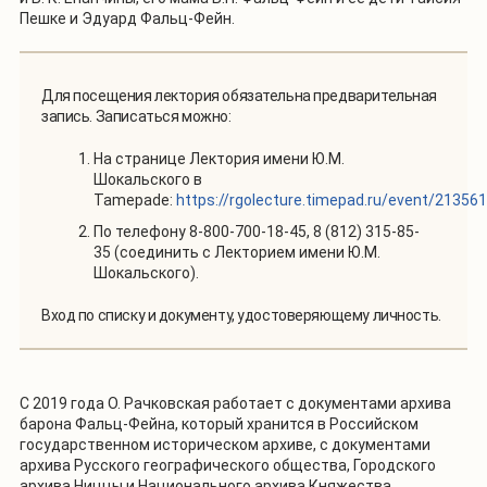
Пешке и Эдуард Фальц-Фейн.
Для посещения лектория обязательна предварительная
запись. Записаться можно:
На странице Лектория имени Ю.М.
Шокальского в
Tamepade:
https://rgolecture.timepad.ru/event/21356
По телефону 8-800-700-18-45, 8 (812) 315-85-
35 (соединить с Лекторием имени Ю.М.
Шокальского).
Вход по списку и документу, удостоверяющему личность.
С 2019 года О. Рачковская работает с документами архива
барона Фальц-Фейна, который хранится в Российском
государственном историческом архиве, с документами
архива Русского географического общества, Городского
архива Ниццы и Национального архива Княжества