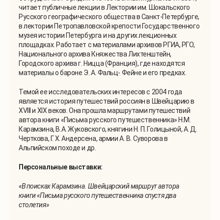
читает публичные лекции в Лектории им. Шокальского
Русского географического общества в Санкт-Петербурге,
в лектории Петропавловской крепости Государственного
музея истории Петербурга и на других лекционных
площадках. Работает с материалами архивов РГИА, РГО,
Национального архива Княжества Лихтенштейн,
Городского архива г. Ницца (Франция), где находятся
материалы о бароне Э. А. Фальц- Фейне и его предках.
Темой ее исследовательских интересов с 2004 года
является история путешествий россиян в Швейцарию в
XVIII и XIX веков. Она прошла маршрутами путешествий
автора книги «Письма русского путешественника» Н.М.
Карамзина, В.А. Жуковского, княгини Н. П. Голицыной, А. Д.
Черткова, Г. Х. Андерсена, армии А. В. Суворова в
Альпийском походе и др.
Персональные выставки:
«
В поисках Карамзина. Швейцарский маршрут автора
книги
«
Письма русского путешественника спустя два
столетия
»