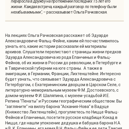
переросла в дружбу на протяжении последних 15 лет его
жизни. Каждая встреча, каждый разговор по телефону были
незабываемыми", –
рассказывает Ольга Рачковская.
На лекциях Ольга Рачковская расскажет об Эдуарде
Александровиче Фальц-Фейне, каким ей посчастливилось
узнать его, какие истории рассказали ей материалы
архивов. Слушатели перелистают страницы жизни предков
Эдуарда Александровича из рода Епанчиных и Фальц-
Фейнов, об их жизни в России до революции, в Петербурге и
в Таврической губернии на юге страны. А также в
эмиграции, в Германии, Франции, Лихтенштейне. Интересно
будет узнать, что связывает Эдуарда Александровича с
Петербургом, с Екатерининским дворцом в Царском Селе, с
литературно-мемориальным музеем Ф.М. Достоевского, с
домом-музеем Ф.И. Шаляпина, с музеем-усадьбой И.Е.
Репина "Пенаты" и Русским географическим обществом. Вы
"загляните" на виллу барона "Аскания-Нова" в Вадуце
(Княжество Лихтенштейн), прогуляетесь по Ницце Фальц-
Фейнов и Епанчиных, посетите русское кладбище Кокад в
Ницце, где нашли упокоение дедушка и бабушка барона Н.А.
и В. К. Епанчины, его мама В.Н. Фальц-Фейн и ее дети Таисия