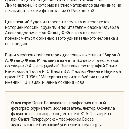
Лихтенштейн. Некоторые из этих материалов вы увидите на
лекциях, а также и фотографии О. Рачковской.
Цикл лекций будет интересен всем, кто интересуется
историей России, друзьям и почитателям барона Эдуарда
Александровича фон Фальц-Фейна, кто пожелает
познакомиться с жизнью этого удивительного человека и
его предков.
В дни мероприятий лектория доступны выставки: "
Барон Э.
А. Фальц-Фейн. Мгновения памяти
.
Встречи и путешествия
по следам Э.А. Фальц-Фейна".
Выставка фотографий Ольги
Рачковской
"Гость РГО. Визит Э.А. Файльц-Фейна в Научный
архив РГО. 1996 г." Материалы архива и библиотеки об
имении Ф.Э.Файльц-Фейна Аскания Нова.
О лекторе:
Ольга Рачковская – профессиональный
фотограф, журналист, исследователь, лектор. Окончила
факультет фотокорреспондентов им. Ю. А. Гальперина
при Санкт-Петербургском творческом Союзе
журналистов и Самарский университет культуры.