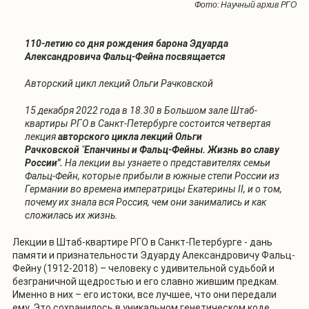
Фото: Научный архив РГО
110-летию со дня рождения барона
Эдуарда
Александровича Фальц-Фейна посвящается
Авторский цикл лекций Ольги Рачковской
15 декабря 2022 года в 18.30 в Большом зале Штаб-
квартиры РГО в Санкт-Петербурге состоится четвертая
лекция
авторского цикла лекций Ольги
Рачковской
"
Епанчины и Фальц-Фейны. Жизнь во славу
России".
На лекции вы узнаете о представителях семьи
Фальц-Фейн, которые прибыли в южные степи России из
Германии во времена императрицы Екатерины II, и о том,
почему их знала вся Россия, чем они занимались и как
сложилась их жизнь.
Лекции в Штаб-квартире РГО в Санкт-Петербурге - дань
памяти и признательности Эдуарду Александровичу Фальц-
Фейну (1912-2018) – человеку с удивительной судьбой и
безграничной щедростью и его славно жившим предкам.
Именно в них – его истоки, все лучшее, что они передали
ему. Это сохранилось в уникальном генетическом коде