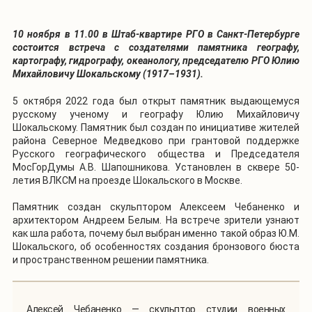
10 ноября в 11.00 в Штаб-квартире РГО в Санкт-Петербурге
состоится встреча с создателями памятника географу,
картографу, гидрографу, океанологу, председателю РГО Юлию
Михайловичу Шокальскому (1917–1931).
5 октября 2022 года был открыт памятник выдающемуся
русскому ученому и географу Юлию Михайловичу
Шокальскому. Памятник был создан по инициативе жителей
района Северное Медведково при грантовой поддержке
Русского географического общества и Председателя
МосГорДумы А.В. Шапошникова. Установлен в сквере 50-
летия ВЛКСМ на проезде Шокальского в Москве.
Памятник создан скульптором Алексеем Чебаненко и
архитектором Андреем Белым. На встрече зрители узнают
как шла работа, почему был выбран именно такой образ Ю.М.
Шокальского, об особенностях создания бронзового бюста
и пространственном решении памятника.
Алексей Чебаненко — скульптор студии военных