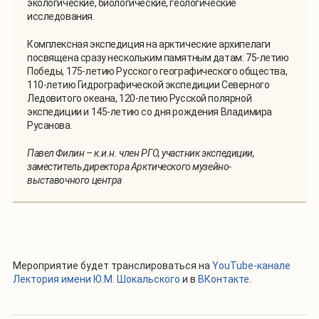
экологические, биологические, геологические
исследования.
Комплексная экспедиция на арктические архипелаги
посвящена сразу нескольким памятным датам: 75-летию
Победы, 175-летию Русского географического общества,
110-летию Гидрографической экспедиции Северного
Ледовитого океана, 120-летию Русской полярной
экспедиции и 145-летию со дня рождения Владимира
Русанова.
Павел Филин – к.и.н. член РГО, участник экспедиции,
заместитель директора Арктического музейно-
выставочного центра
Мероприятие будет транслироваться на
YouTube-канале
Лектория имени Ю.М. Шокальского
и в
ВКонтакте
.