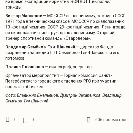
во время экспедиции норматив IRON BUTT выполнил
трижды.
Виктор Маркелов
— МС СССР по альпинизму, чемпион СССР
1971 года в техническом классе, МС СССР по скалолазанию,
13-кратный чемпион СССР, 29-кратный чемпион Ленинграда
по скалолазанию, инструктор по альпинизму, Старший
тренер спортивной команды «Староверы».
Владимир Семёнов-Тян-Шанский
— директор Фонда
сохранения наследия П. П. Семёнова-Тян-Шанского и его
потомков.
Полина Плюшкина
— видеограф, оператор.
Организатор мероприятия — Горная комиссия Санкт-
Петербургского городского отделения РГО при участии
проекта «вСвязке».
Фото: Владимир Емельянов, Дмитрий Захаренков, Владимир
Семёнов-Тян-Шанский
0
0
606 просмотров