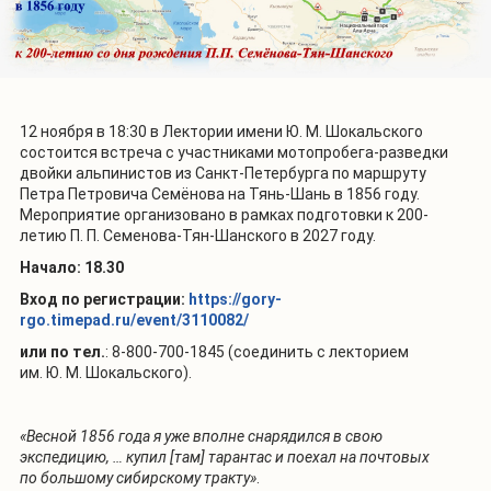
12 ноября в 18:30 в Лектории имени Ю. М. Шокальского
состоится встреча с участниками м
отопробега-разведки
двойки альпинистов из Санкт-Петербурга по маршруту
Петра Петровича Семёнова на Тянь-Шань в 1856 году.
Мероприятие организовано в рамках подготовки к 200-
летию П. П. Семенова-Тян-Шанского в 2027 году.
Начало: 18.30
Вход по регистрации:
https://gory-
rgo.timepad.ru/event/3110082/
или по тел.
: 8-800-700-1845 (соединить с лекторием
им. Ю. М. Шокальского).
«Весной 1856 года я уже вполне снарядился в свою
экспедицию, … купил [там] тарантас и поехал на почтовых
по большому сибирскому тракту»
.