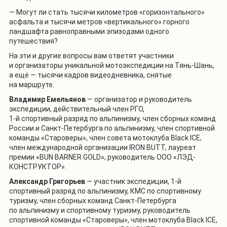
—
Могут ли стать тысячи километров «горизонтального»
асфальта и тысячи метров «вертикального» горного
ландшафта равноправными эпизодами одного
путешествия?
На эти и другие вопросы вам ответят участники
и организаторы уникальной мотоэкспедиции на Тянь-Шань,
а ещё — тысячи кадров видеодневника, снятые
на маршруте.
Владимир Емельянов
— организатор и руководитель
экспедиции, действительный член РГО,
1-й спортивный разряд по альпинизму, член сборных команд
России и Санкт-Петербурга по альпинизму, член спортивной
команды «Староверы», член совета мотоклуба Black ICE,
член международной организации IRON BUTT, лауреат
премии «BUN BARNER GOLD», руководитель ООО «ЛЭД-
КОНСТРУКТОР».
Александр Григорьев
— участник экспедиции, 1-й
спортивный разряд по альпинизму, КМС по спортивному
туризму, член сборных команд Санкт-Петербурга
по альпинизму и спортивному туризму, руководитель
спортивной команды «Староверы», член мотоклуба Black ICE,