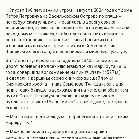
… Спустя 168 лет, ранним утром 1 августа 2024 года от дома
Петра Петровича на Васильевском Острове по спящим
петербургским улицам отправилась в дорогу связка
альпинистов, но уже не на тарантасе, а на снаряжённых по-
походному мотоциклах, чтобы повторить путь великого
соотечественника к подножию Тянь-Шаньских гор
и напомнить нашим современникам о Семёнове-Тян-
Шанском и о его вкладе в российскую и мировую культуру.
За 17 дней пути ребята преодолели 13400 километров
дорог, побывали во всех ключевых точках маршрута 1856
года, совершили восхождение на пик Учитель (4527 м.)
и сделали с вершины серию снимков высшей точки
Киргизского хребта — пика Семёнова-Тян-Шанского для
подготовки будущего восхождения на него, а на обратном
пути в Санкт-Петербург заехали на родину великого
путешественника в Рязанку и побывали в доме, где прошло
его детство.
—
Много ли общего между мотопробегом и альпинистским
маршрутом?
—
Можно ли сделать дорогу к подножию вершин
самодостаточным и наполненным смыслами событием?