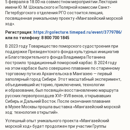
5 февраля в 18.00 на совместном мероприятии Лектория
имени Ю. М. Шокальского и Полярной комиссии Санкт-
Петербургского отделения РГО состоится лекция,
посвященная уникальному проекту «Мангазейский морской
ход».
Регистрация:
https://rgolecture.timepad.ru/event/3779786/
или по телефону: 8 800 700 1845
В 2023 году Товарищество поморского судостроения при
поддержке Президентского фонда культурных инициатив
и Благотворительного фонда Владимира Потанина
построило традиционный поморский карбас. В 2024 году
на этом карбасе было совершено плавание по старинному
торговому пути из Архангельска в Мангазею — первый
заполярный город Сибири. Этот масштабный эксперимент,
объединивший историю, приключения, технологии
и образование, был посвящён восстановлению маршрута
русских первопроходцев XVI–XVII веков, открывавших
Сибирь и Дальний Восток. После окончания плавания
в Музее Москвы прошла выставка «Мангазейский морской
ход: технология открытий».
Успешный опыт уникального проекта «Мангазейский
морской ход» будет продолжен при участии Группы