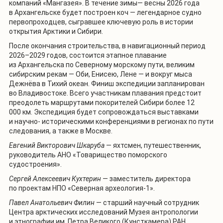
компаний «Мангазея». В течение зимы— весны 2026 года
в Архангельске будет построен коч — легендарное судно
первопроходцев, сыгравшее ключевую роль в истории
открытия Арктики и Сибири.
После окончания строительства, в навигационный период
2026–2029 годов, состоится этапное плавание
из Архангельска по Северному морскому пути, великим
сибирским рекам — Оби, Енисею, Лене — и вокруг мыса
Дежнёва в Тихий океан. Финиш экспедиции запланирован
во Владивостоке. Всего участникам плавания предстоит
преодолеть маршрутами покорителей Сибири более 12
000 км. Экспедиция будет сопровождаться выставками
и научно- историческими конференциями в регионах по пути
следования, а также в Москве.
Евгений Викторович Шкаруба
— яхтсмен, путешественник,
руководитель АНО «Товарищество поморского
судостроения».
Сергей Алексеевич Кухтерин
— заместитель директора
по проектам НПО «Северная археология-1».
Павел Анатольевич Филин
— старший научный сотрудник
Центра арктических исследований Музея антропологии
и этнографии им. Петра Великого (Кунсткамера) РАН,