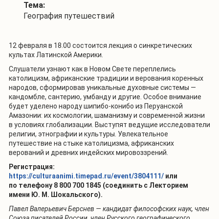
Тема:
География путешествий
12 февраля в 18.00 состоится лекция о синкретических
культах Латинской Америки.
Слушатели узнают как в Новом Свете переплелись
католицизм, африканские традиции и верования коренных
народов, сформировав уникальные духовные системы —
кандомбле, сантерию, умбанду и другие. Особое внимание
будет уделено народу шипибо-конибо из Перуанской
Амазонии: их космологии, шаманизму и современной жизни
в условиях глобализации. Выступят ведущие исследователи
религии, этнографии и культуры. Увлекательное
путешествие на стыке
католицизма, африканских
верований и древних индейских мировоззрений.
Регистрация:
https://culturaanimi.timepad.ru/event/3804111/
или
по телефону 8 800 700 1845 (соединить с Лекторием
имени Ю. М. Шокальского).
Павел Валерьевич Берснев — кандидат философских наук, член
Союза писателей России, член Русского географического