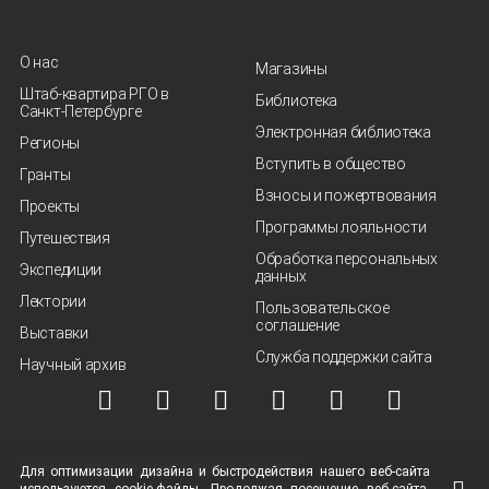
О нас
Магазины
Штаб-квартира РГО в
Библиотека
Санкт‑Петербурге
Электронная библиотека
Регионы
Вступить в общество
Гранты
Взносы и пожертвования
Проекты
Программы лояльности
Путешествия
Обработка персональных
Экспедиции
данных
Лектории
Пользовательское
соглашение
Выставки
Служба поддержки сайта
Научный архив
© ВОО "Русское географическое общество", 2013-2026 г.
Для оптимизации дизайна и быстродействия нашего
веб-сайта