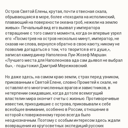
Остров Святой Елены, крутая, почти отвесная скала,
обрывающаяся в море, более «походила на исполинский,
плавающий на поверхности океана гроб, нежели на землю
живых». Печальный вид его вызвал у императора
отвращение с того самого момента, когда он впервые узрел
его: «Посмотрев на остров несколько минут, император, не
сказав ни слова, вернулся обратно в свою каюту, никому не
позволив догадаться о том, что творится в его душе,»,
записал камердинер Наполеона Луи-Жозеф Маршан.
«Лучшего места для Наполеонова ада сам дьявол не выбрал
бы», - подытожил Дмитрий Мережковский.
Но даже здесь, на самом краю земли, страх перед узником,
прикованным к Святой Елене, словно Прометей к скале, не
оставлял его многочисленных врагов и завистников, в
нетерпении ожидавших, когда дотоле всемогущий
властелин мира окончит счеты с жизнью. Противоречивые
известия, приходившие с острова, приковывали к себе
всеобщее внимание, особенно в России, отношение в
которой к поверженному герою всегда было
неоднозначным. Поэтому с особым интересом здесь ждали
возвращения из кругосветных экспедиций русских