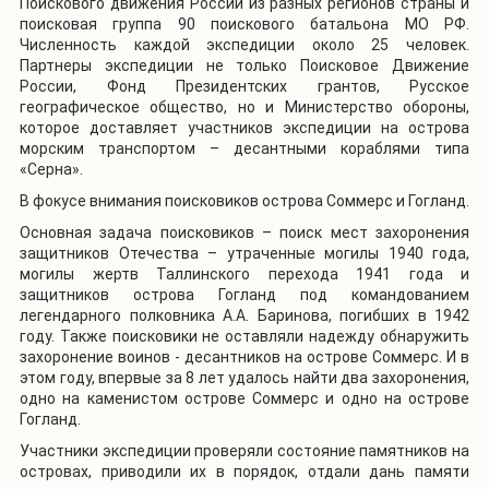
Поискового движения России из разных регионов страны и
поисковая группа 90 поискового батальона МО РФ.
Численность каждой экспедиции около 25 человек.
Партнеры экспедиции не только Поисковое Движение
России, Фонд Президентских грантов, Русское
географическое общество, но и Министерство обороны,
которое доставляет участников экспедиции
на острова
морским транспортом –
десантными кораблями типа
«Серна».
В фокусе внимания поисковиков острова Соммерс и Гогланд.
Основная задача поисковиков – поиск мест захоронения
защитников Отечества – утраченные могилы 1940 года,
могилы жертв Таллинского перехода 1941 года и
защитников острова Гогланд под командованием
легендарного полковника А.А. Баринова, погибших в 1942
году. Также поисковики не оставляли надежду обнаружить
захоронение воинов - десантников на острове Соммерс. И в
этом году, впервые за 8 лет удалось найти два захоронения,
одно на каменистом острове Соммерс и одно на острове
Гогланд.
Участники экспедиции проверяли состояние памятников на
островах, приводили их в порядок, отдали дань памяти