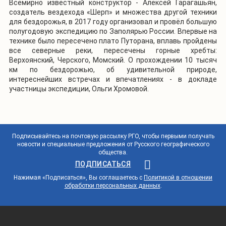
Всемирно известный конструктор - Алексей Гарагашьян,
создатель вездехода «Шерп» и множества другой техники
для бездорожья, в 2017 году организовал и провёл большую
полугодовую экспедицию по Заполярью России. Впервые на
технике было пересечено плато Путорана, вплавь пройдены
все северные реки, пересечены горные хребты:
Верхоянский, Черского, Момский. О прохождении 10 тысяч
км по бездорожью, об удивительной природе,
интереснейших встречах и впечатлениях - в докладе
участницы экспедиции, Ольги Хромовой.
Подписывайтесь на почтовую рассылку РГО, чтобы первыми получать
новости и специальные предложения от Русского географического
общества.
ПОДПИСАТЬСЯ
Нажимая «Подписаться», Вы соглашаетесь с
Политикой в отношении
обработки персональных данных
.