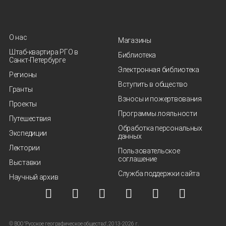
О нас
Магазины
Штаб-квартира РГО в
Библиотека
Санкт‑Петербурге
Электронная библиотека
Регионы
Вступить в общество
Гранты
Взносы и пожертвования
Проекты
Программы лояльности
Путешествия
Обработка персональных
Экспедиции
данных
Лектории
Пользовательское
соглашение
Выставки
Служба поддержки сайта
Научный архив
© ВОО "Русское географическое общество", 2013-2026 г.