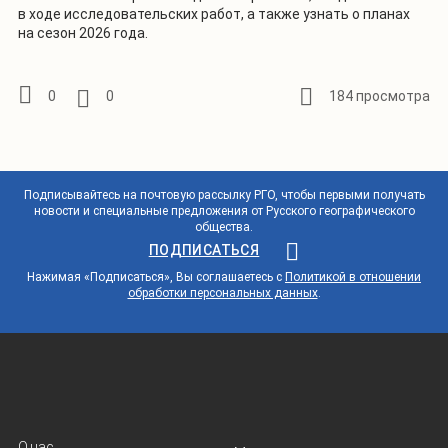
в ходе исследовательских работ, а также узнать о планах
на сезон 2026 года.
0
0
184 просмотра
Подписывайтесь на почтовую рассылку РГО, чтобы первыми получать
новости и специальные предложения от Русского географического
общества.
ПОДПИСАТЬСЯ
Нажимая «Подписаться», Вы соглашаетесь с
Политикой в отношении
обработки персональных данных
.
О нас