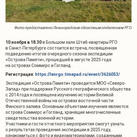
Фото предоставлено Ленинградским областным отделением РГО
10 ноября в 18.30
в Большом зале Штаб-квартиры РГО
в Санкт-Петербурге состоится встреча, посвященная
подведению итогов очередного сезона экспедиции
«Острова Памяти», прошедшей в августе 2025 года
на островах Соммерс и Гогланд.
Регистрация:
https://lenrgo.timepad.ru/event/3626053/
Экспедиция «Острова Памяти» проводится МОО «Северо-
Запад» при поддержке Русского географического общества
с 2014 года и посвящена изучению истории Великой
Отечественной войны на островах восточной части
Финского залива. Основным объектами изучения являются
острова Соммерс и Гогланд, хранящие многочисленные
свидетельства военной истории.
Участники и гости отчетного мероприятия смогут узнать
о результатах проведения экспедиции в 2025 году,
ознакомиться с фото и видеоматериалами, созданными