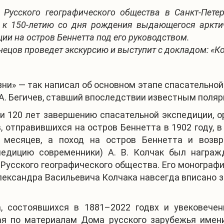
 Русского географического общества в Санкт-Пет
 к 150-летию со дня рождения выдающегося арктич
ии на остров Беннетта под его руководством.
ецов проведет экскурсию и выступит с докладом: «Ко
ни» — так написал об основном этапе спасательной
Н. А. Бегичев, ставший впоследствии известным пол
ку и 120 лет завершению спасательной экспедиции,
ов, отправившихся на остров Беннетта в 1902 году
месяцев, а поход на остров Беннетта и возвр
спедицию современники) А. В. Колчак был награ
усского географического общества. Его монографи
лександра Васильевича Колчака навсегда вписано 
, состоявшихся в 1881–2022 годвх и увековече
ная
по материалам Дома русского зарубежья имен