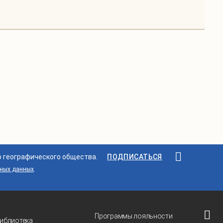
о географического общества.
ПОДПИСАТЬСЯ
ьных данных
.
Программы лояльности
иблиотека