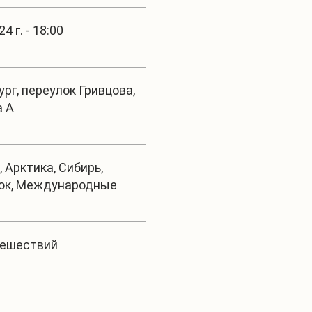
4 г. - 18:00
рг, переулок Гривцова,
а А
 Арктика, Сибирь,
ок, Международные
тешествий