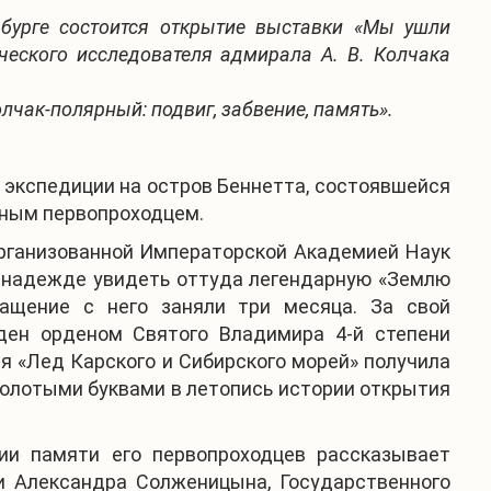
ербурге состоится открытие выставки «Мы ушли
еского исследователя адмирала А. В. Колчака
лчак-полярный: подвиг, забвение, память».
 экспедиции на остров Беннетта, состоявшейся
ярным первопроходцем.
 организованной Императорской Академией Наук
, в надежде увидеть оттуда легендарную «Землю
ащение с него заняли три месяца. За свой
жден орденом Святого Владимира 4-й степени
я «Лед Карского и Сибирского морей» получила
золотыми буквами в летопись истории открытия
нии памяти его первопроходцев рассказывает
и Александра Солженицына, Государственного