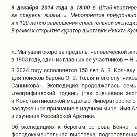
9 декабря 2014 года в 18:00
в Штаб-квартире
за пределы жизни…». Мероприятие приурочено
и к 120-летию завершения спасательной экспедиц
В рамках открытия куратор выставки Никита Кузн
«
…Мы ушли скоро за пределы человеческой жиз
в 1903 году, один из главных ее участников — 
В 2024 году исполняется 150 лет А. В. Колча
для поисков барона Э. В. Толля и его спутник
Санникова».
Экспедиция продолжалась семь 
«географический подвиг» (так оценивали эк
и Константиновской медалью Императорского Р
заслуженное признание в научном мире. Имя А
и изучения Российской Арктики.
Об экспедициях к берегам острова Беннетта
фотодокументальная выставка, подготовлен