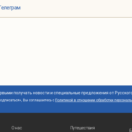
Телеграм
ервыми получать новости и специальные предложения от Русског
дписаться», Вы соглашаетесь с
Политикой в отношении обработки персонал
О нас
Путешествия
Б