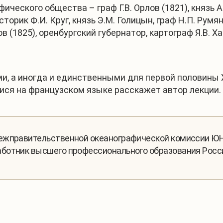
ческого общества – граф Г.В. Орлов (1821), князь А
торик Ф.И. Круг, князь Э.М. Голицын, граф Н.П. Румя
 (1825), оренбургский губернатор, картограф Я.В. Х
и, а иногда и единственными для первой половины 
ися на французском языке расскажет автор лекции.
Межправительственной океанографической комиссии Ю
ботник высшего профессионального образования Росси