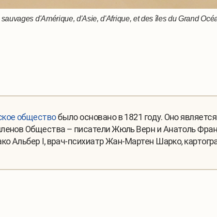
 de sauvages d'Amérique, d'Asie, d'Afrique, et des îles du Grand
ское общество
было основано в 1821 году. Оно являет
ленов Общества – писатели Жюль Верн и Анатоль Фран
ко Альбер I, врач-психиатр Жан-Мартен Шарко, картогр