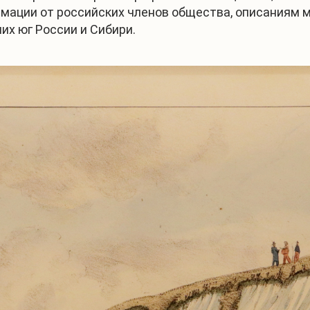
рмации от российских членов общества, описаниям 
их юг России и Сибири.