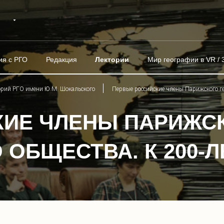
ия с РГО
Редакция
Лектории
Мир географии в VR / 
орий РГО имени Ю.М. Шокальского
Первые российские члены Парижского ге
КИЕ ЧЛЕНЫ ПАРИЖС
ОБЩЕСТВА. К 200-