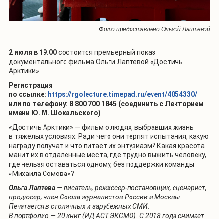
Фото предоставлено Ольгой Лаптевой
2 июля в 19.00
состоится премьерный показ
документального фильма Ольги Лаптевой «Достичь
Арктики».
Регистрация
по ссылке:
https://rgolecture.timepad.ru/event/4054330/
или по телефону: 8 800 700 1845 (соединить с Лекторием
имени Ю. М. Шокальского)
«Достичь Арктики» — фильм о людях, выбравших жизнь
в тяжелых условиях. Ради чего они терпят испытания, какую
награду получат и что питает их энтузиазм? Какая красота
манит их в отдаленные места, где трудно выжить человеку,
где нельзя оставаться одному, без поддержки команды
«Михаила Сомова»?
Ольга Лаптева
— писатель, режиссер-постановщик, сценарист,
продюсер, член Союза журналистов России и Москвы.
Печатается в столичных и зарубежных СМИ.
В портфолио — 20 книг (ИД АСТ ЭКСМО). С 2018 года снимает