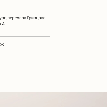
рг, переулок Гривцова,
а А
ок