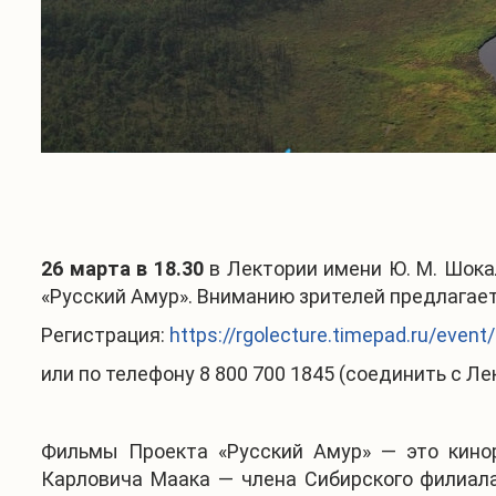
26 марта в 18.30
в Лектории имени Ю. М. Шока
«Русский Амур». Вниманию зрителей предлагает
Регистрация:
https://rgolecture.timepad.ru/even
или по телефону 8 800 700 1845 (соединить с Л
Фильмы Проекта «Русский Амур» — это кинор
Карловича Маака — члена Сибирского филиала