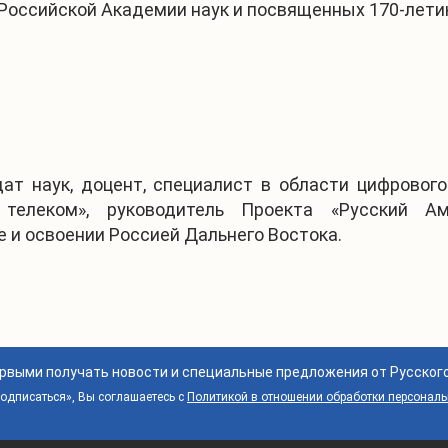
Российской Академии наук и посвященных 170-лети
т наук, доцент, специалист в области цифрового
 телеком», руководитель Проекта «Русский А
е и освоении Россией Дальнего Востока.
ервыми получать новости и специальные предложения от Русског
дписаться», Вы соглашаетесь с
Политикой в отношении обработки персонал