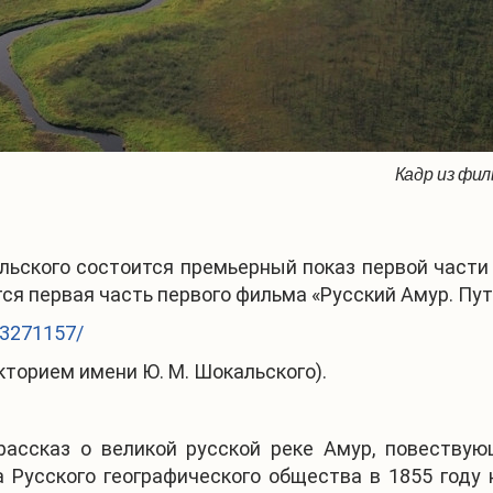
Кадр из фи
льского состоится премьерный показ первой част
ся первая часть первого фильма «Русский Амур. Пут
t/3271157/
екторием имени Ю. М. Шокальского).
ассказ о великой русской реке Амур, повествую
 Русского географического общества в 1855 году 