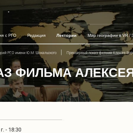
ия с РГО
Редакция
Лектории
Мир географии в VR / 
орий РГО имени Ю.М. Шокальского
Премьерный показ фильма Алексея Вор
З ФИЛЬМА АЛЕКСЕ
. - 18:30