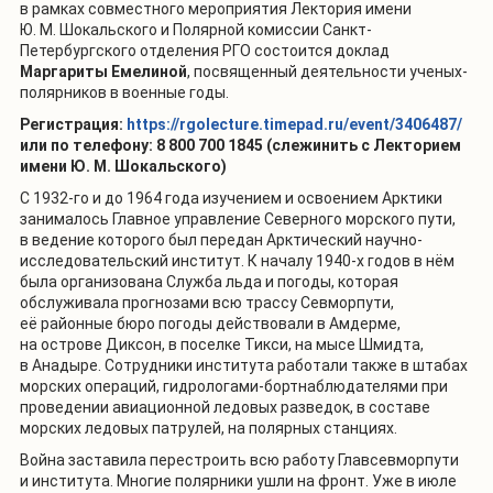
в рамках совместного мероприятия Лектория имени
Ю. М. Шокальского и Полярной комиссии Санкт-
Петербургского отделения РГО состоится доклад
Маргариты Емелиной
, посвященный деятельности ученых-
полярников в военные годы.
Регистрация:
https://rgolecture.timepad.ru/event/3406487/
или по телефону: 8 800 700 1845 (слежинить с Лекторием
имени Ю. М. Шокальского)
С 1932
-го и до 1964
года изучением и осв
оением Арктики
занималось Главное управление Северного морского пути,
в ведение которого был передан Арктический научно-
исследовательский институт. К началу 1940-х годов в нём
была организована Служба льда и погоды, которая
обслуживала прогнозами всю трассу
Севморпути
,
её районные бюро погоды действовали в
Амдерме
,
на острове Диксон, в поселке Тикси, на мысе Шмидта,
в Анадыре.
Сотрудники института работали также в штабах
морских операций, гидрологами-
бортнаблюдателями
при
проведении авиационной ледовых разведок, в составе
морских ледовых патрулей, на полярных станциях.
Война заставила перестроить всю работу
Главсевморпути
и института. Многие полярники ушли на фронт. Уже в июле