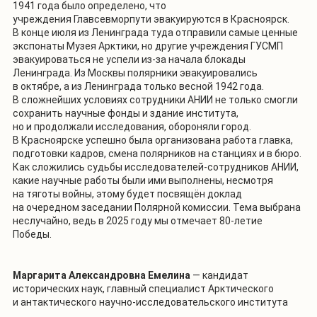
1941 года было определено, что
учреждения
Главсевморпути
эвакуируются в Красноярск.
В конце июля из Ленинграда туда
отправили самые ценные
экспонаты Музея Арктики, но другие учреждения ГУСМП
эвакуироваться не успели из-за начала блокады
Ленинграда. Из Москвы полярники эвакуировались
в октябре, а из Ленинграда только весной 1942 года.
В сложнейших условиях сотрудники АНИИ
не только смогли
сохранить научные фонды и здание института,
но и продолжали исследования, обороняли город.
В Красноярске успешно была организована работа главка,
подготовки кадров, смена полярников на станциях и в бюро.
Как сложились судьбы исследователей
-сотрудников АНИИ,
какие научные работы были ими выполнены, несмотря
на тяготы войны, этому будет посвящён доклад
на очередном заседании Полярной комиссии.
Тема
выбрана
неслучайно, ведь в 2025 году мы отмечает 80-летие
Победы.
Маргарита Александровна
Емелина
—
кандидат
исторических наук, главный специалист Арктического
и антактического научно-исследовательского института