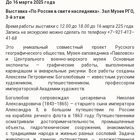
До 16 марта 2025 года
Выставка «По России в свите наследника». Зал Музея РГО,
3-й этаж
Время работы выставки с 12.00 до 18.00 до 16 марта 225 года.
Запись на экскурсию можно сделать по телефону +7–921-413–
41-68
Это уникальный совместный проект Русского
географического общества, Музея-заповедника «Павловск»
и Центрального военно-морского музея. Основные
экспонаты — графические работы, выполненные
карандашом и акварельные рисунки. Все работы созданы
Алексеем Петровичем Боголюбовым — известным русским
художником, путешественником, профессором
императорской Академии художеств.
Боголюбов сопровождал цесаревича Николая
Александровича (1843–1865) — старшего сына императора
Александра II, в большом путешествии по России
на кораблях речного флота в 1863 году. Путешественники
осматривали достопримечательности, промышленные
объекты, гидротехнические сооружения, знакомились
с традициями народа и жизнью разных сословий. Задача
живописца в данном путешествии — художественное