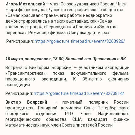
Игорь
Метельский
— член Союза художников России.
Член
жюри фотоконкурса Русского географического общества
«Самая красивая страна», его работы неоднократно
демонстрировались на таких выставках, как «Самая
красивая страна», «Первозданная Россия» и «Золотая
черепаха». Режиссер фильма «Ловушка для тигра».
Регистрация:
https://rgolecture.timepad.ru/event/3263926/
10 марта, понедельник, 18.00, Большой зал.
Трансляция в ВК
Встреча с Виктором Боярским — участником экспедиции
«Трансантарктика», показ документального фильма,
посвященного экспедиции. К 35-летию окончания
экспедиции
Регистрация:
https://rgolecture.timepad.ru/event/3270814/
Виктор Боярский
–
почетный полярник России,
председатель Полярной комиссии Санкт-Петербургского
городского отделения РГО, член Национального
географического общества США, кандидат физико-
математических наук, член Союза писателей России.