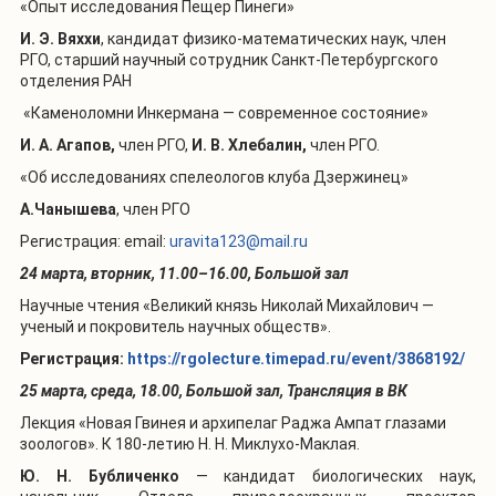
«Опыт исследования Пещер Пинеги»
И. Э. Вяххи
, кандидат физико-математических наук, член
РГО, старший научный сотрудник Санкт-Петербургского
отделения РАН
«Каменоломни Инкермана — современное состояние»
И. А. Агапов,
член РГО,
И. В. Хлебалин,
член РГО.
«Об исследованиях спелеологов клуба Дзержинец»
А.Чанышева
, член РГО
Регистрация: email:
uravita123@mail.ru
24 марта, вторник, 11.00–16.00, Большой зал
Научные чтения «Великий князь Николай Михайлович —
ученый и покровитель научных обществ».
Регистрация:
https://rgolecture.timepad.ru/event/3868192/
25 марта, среда, 18.00, Большой зал, Трансляция в ВК
Лекция «Новая Гвинея и архипелаг Раджа Ампат глазами
зоологов». К 180-летию Н. Н. Миклухо-Маклая.
Ю. Н. Бубличенко
— кандидат биологических наук,