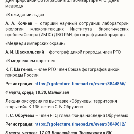
Дни природной фотографии в Штаб-квартире РГО: День
медведя
«В ожидании льда»
А. А. Кочнев
—
старший научный сотрудник лаборатории
экологии млекопитающих Института биологических
проблем Севера (ИБПС) ДВО РАН, фотограф дикой природы.
«Медведи имперских окраин»
А. И. Шаскольский
— фотограф дикой природы, член РГО.
«В медвежьем царстве»
К. Г. Шатенев
— член РГО, член Союза фотографов дикой
природы России.
Регистрация:
https://rgolecture.timepad.ru/event/3844866/
4 марта, среда, 18.30, Малый зал
Лекция-экскурсия по выставке «Обручевы: территория
открытий». К 135-летию С. В. Обручева
Т. С. Обручева
— член РГО, глава Фонда наследия Обручевых
Регистрация:
https://rgolecture.timepad.ru/event/3849612/
5 марта, четверг, 17.00, Большой зал, Трансляция в ВК