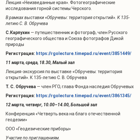
Лекция «Неизведанные края». Фотогеографические
исследования горной системы Черского.
В рамках выставки
«Обручевы: территория открытий». К 135-
летию С. В. Обручева
С.Карпухин
— путешественник и фотограф, член Русского
географического общества и Союза фотографов Дикой
природы
Регистрация:
https://rgolecture.timepad.ru/event/3851449/
11 марта, среда, 18.30, Малый зал
Лекция-экскурсия по выставке «Обручевы: территория
открытий». К 135-летию С. В. Обручева
Т. С. Обручева
— член РГО, глава Фонда наследия Обручевых
Регистрация:
https://rgolecture.timepad.ru/event/3861345/
12 марта, четверг, 10.00–14.00, Большой зал
Конференция «Четверть века на благо отечественной
геодезии»
ООО «Геодезические приборы»
Участие по приглашениям.