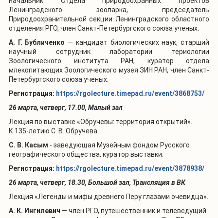
начальник Отдела природоохранных проектов
Ленинградского зоопарка, председатель
Природоохранительной секции Ленинградского областного
отделения РГО, член Санкт-Петербургского союза ученых.
А. Г. Бубличенко
— кандидат биологических наук, старший
научный сотрудник лаборатории териологии
Зоологического института РАН, куратор отдела
млекопитающих Зоологического музея ЗИН РАН, член Санкт-
Петербургского союза ученых.
Регистрация:
https://rgolecture.timepad.ru/event/3868753/
26 марта, четверг, 17.00, Малый зал
Лекция по выставке «Обручевы: территория открытий».
К 135-летию С. В. Обручева
С. В. Касым
-
заведующая Музейным фондом Русского
географического общества, куратор выставки.
Регистрация:
https://rgolecture.timepad.ru/event/3878938/
26 марта, четверг, 18.30, Большой зал, Трансляция в ВК
Лекция «Легенды и мифы древнего Перу глазами очевидца».
А. К. Ингилевич
— член РГО, путешественник и телеведущий