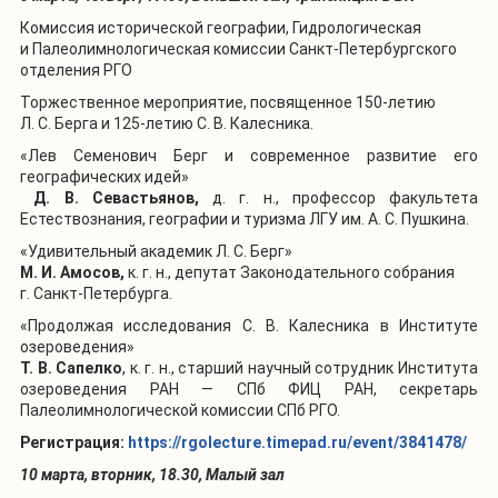
Комиссия исторической географии, Гидрологическая
и Палеолимнологическая комиссии Санкт-Петербургского
отделения РГО
Торжественное мероприятие, посвященное 150-летию
Л. С. Берга и 125-летию С. В. Калесника.
«Лев Семенович Берг и современное развитие его
географических идей»
Д. В. Севастьянов,
д. г. н., профессор факультета
Естествознания, географии и туризма ЛГУ им. А. С. Пушкина.
«Удивительный академик Л. С. Берг»
М. И. Амосов,
к. г. н., депутат Законодательного собрания
г. Санкт-Петербурга.
«Продолжая исследования С. В. Калесника в Институте
озероведения»
Т. В. Сапелко
, к. г. н., старший научный сотрудник Института
озероведения РАН — СПб ФИЦ РАН, секретарь
Палеолимнологической комиссии СПб РГО.
Регистрация:
https://rgolecture.timepad.ru/event/3841478/
10 марта, вторник, 18.30, Малый зал