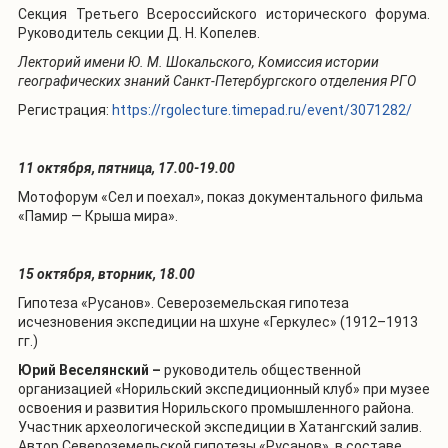
Секция Третьего Всероссийского исторического форума.
Руководитель секции Д. Н. Копелев.
Лекторий имени Ю. М. Шокальского, Комиссия истории
географических знаний Санкт-Петербургского отделения РГО
Регистрация:
https://rgolecture.timepad.ru/event/3071282/
11 октября, пятница, 17.00-19.00
Мотофорум «Сел и поехал», показ
документального фильма
«Памир — Крыша мира».
15 октября, вторник, 18.00
Гипотеза «Русанов».
Североземельская гипотеза
исчезновения экспедиции на шхуне «Геркулес» (1912–1913
гг.)
Юрий Веселянский –
руководитель общественной
организацией «Норильский экспедиционный клуб» при музее
освоения и развития Норильского промышленного района.
Участник археологической экспедиции в Хатангский залив.
Автор Североземельской гипотезы «Русанов», в составе