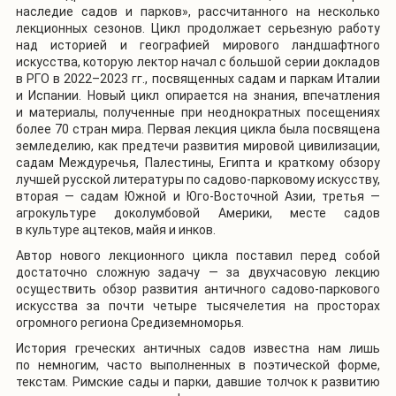
наследие садов и парков», рассчитанного на несколько
лекционных сезонов. Цикл продолжает серьезную работу
над историей и географией мирового ландшафтного
искусства, которую лектор начал с большой серии докладов
в РГО в 2022–2023 гг., посвященных садам и паркам Италии
и Испании. Новый цикл опирается на знания, впечатления
и материалы, полученные при неоднократных посещениях
более 70 стран мира. Первая лекция цикла была посвящена
земледелию, как предтечи развития мировой цивилизации,
садам Междуречья, Палестины, Египта и краткому обзору
лучшей русской литературы по садово-парковому искусству,
вторая — садам Южной и Юго-Восточной Азии, третья —
агрокультуре доколумбовой Америки, месте садов
в культуре ацтеков, майя и инков.
Автор нового лекционного цикла поставил перед собой
достаточно сложную задачу — за двухчасовую лекцию
осуществить обзор развития античного садово-паркового
искусства за почти четыре тысячелетия на просторах
огромного региона Средиземноморья.
История греческих античных садов известна нам лишь
по немногим, часто выполненных в поэтической форме,
текстам. Римские сады и парки, давшие толчок к развитию