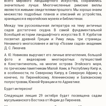
всего мирового ландшафтного искусства, сохранились
значительно лучше. Многочисленные римские виллы
являются живыми свидетелями прошлого. Мы хорошо знаем
множество подробных планов и описаний их устройства,
хранящихся в европейских музеях и библиотеках.
Между тем русскоязычная литература на тему античных
садов достаточно скудна. В самой фундаментальной
Всеобщей истории ландшафтного искусства В. Я. Курбатов
посвятил древней Греции и Риму лишь три страницы.
Ненамного многословнее и автор «Поэзии садов» академик
Д. С. Лихачев.
А. Ю. Новикова выручают его личные впечатления, большой
фото и видеоархив многократных путешествий
в Константинополь, на многие острова Эгейского моря,
по греческим памятникам Малой Азии, в Республику Кипр и,
в особенности, по Северному Кипру, в Северную Африку и,
конечно, по Пиренейскому, Апеннинскому и Балканскому
полуостровам, Южной Франции и по Адриатике.
Будет интересно!
Следующая лекция 29 октября будет посвящена
садам
мусульманского Востока от Индии до Пиренеев
.