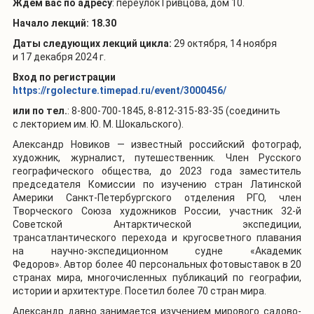
Ждем вас по адресу
: переулок Гривцова, дом 10.
Начало лекций: 18.30
Даты
следующих лекций цикла:
29 октября, 14 ноября
и 17 декабря 2024 г.
Вход по регистрации
https://rgolecture.timepad.ru/event/3000456/
или по тел.
: 8-800-700-1845, 8-812-315-83-35 (соединить
с лекторием им. Ю. М. Шокальского).
Александр Новиков — известный российский фотограф,
художник, журналист, путешественник. Член Русского
географического общества, до 2023 года заместитель
председателя Комиссии по изучению стран Латинской
Америки Санкт-Петербургского отделения РГО, член
Творческого Союза художников России, участник 32-й
Советской Антарктической экспедиции,
трансатлантического перехода и кругосветного плавания
на научно-экспедиционном судне «Академик
Федоров».
Автор более 40 персональных фотовыставок в 20
странах мира, многочисленных публикаций по географии,
истории и архитектуре.
Посетил более 70 стран мира.
Александр давно занимается изучением мирового садово-