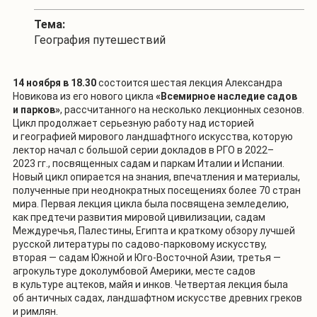
Тема:
География путешествий
14 ноября в 18.30
состоится шестая лекция Александра
Новикова из его нового цикла
«Всемирное наследие садов
и парков»
, рассчитанного на несколько лекционных сезонов.
Цикл продолжает серьезную работу над историей
и географией мирового ландшафтного искусства, которую
лектор начал с большой серии докладов в РГО в 2022–
2023 гг., посвященных садам и паркам Италии и Испании.
Новый цикл опирается на знания, впечатления и материалы,
полученные при неоднократных посещениях более 70 стран
мира. Первая лекция цикла была посвящена земледелию,
как предтечи развития мировой цивилизации, садам
Междуречья, Палестины, Египта и краткому обзору лучшей
русской литературы по садово-парковому искусству,
вторая — садам Южной и Юго-Восточной Азии, третья —
агрокультуре доколумбовой Америки, месте садов
в культуре ацтеков, майя и инков. Четвертая лекция была
об античных садах, ландшафтном искусстве древних греков
и римлян.