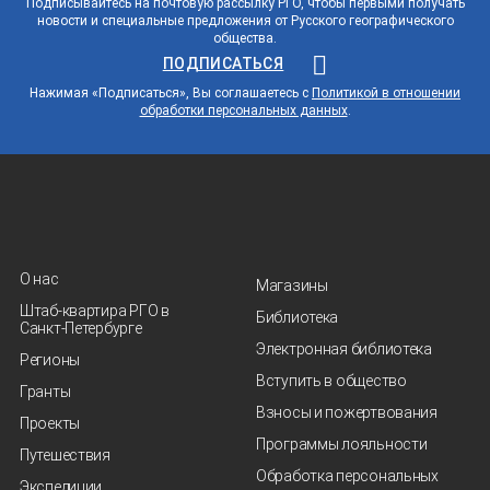
Подписывайтесь на почтовую рассылку РГО, чтобы первыми получать
новости и специальные предложения от Русского географического
общества.
ПОДПИСАТЬСЯ
Нажимая «Подписаться», Вы соглашаетесь с
Политикой в отношении
обработки персональных данных
.
О нас
Магазины
Штаб-квартира РГО в
Библиотека
Санкт‑Петербурге
Электронная библиотека
Регионы
Вступить в общество
Гранты
Взносы и пожертвования
Проекты
Программы лояльности
Путешествия
Обработка персональных
Экспедиции