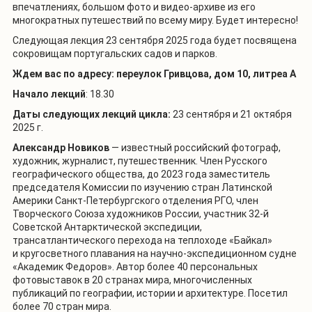
впечатлениях, большом фото и видео-архиве из его
многократных путешествий по всему миру. Будет интересно!
Следующая лекция 23 сентября 2025 года будет посвящена
сокровищам португальских садов и парков.
Ждем вас по адресу: переулок Гривцова, дом 10, литреа А
Начало лекций
: 18.30
Даты следующих лекций цикла:
23 сентября и 21 октября
2025 г.
Александр Новиков
— известный российский фотограф,
художник, журналист, путешественник. Член Русского
географического общества, до 2023 года заместитель
председателя Комиссии по изучению стран Латинской
Америки Санкт-Петербургского отделения РГО, член
Творческого Союза художников России, участник 32-й
Советской Антарктической экспедиции,
трансатлантического перехода на теплоходе «Байкал»
и кругосветного плавания на научно-экспедиционном судне
«Академик Федоров». Автор более 40 персональных
фотовыставок в 20 странах мира, многочисленных
публикаций по географии, истории и архитектуре. Посетил
более 70 стран мира.