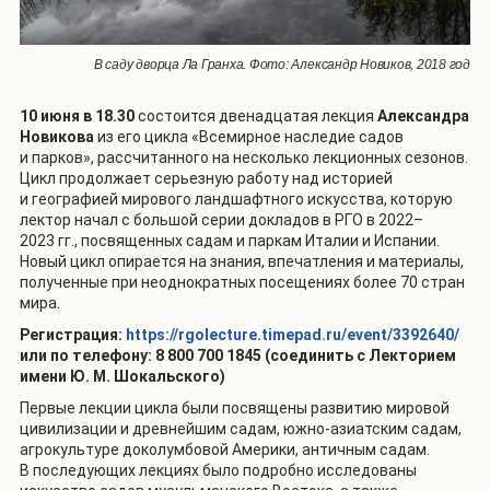
В саду дворца Ла Гранха. Фото: Александр Новиков, 2018 год
10 июня в 18.30
состоится двенадцатая лекция
Александра
Новикова
из его цикла «Всемирное наследие садов
и парков», рассчитанного на несколько лекционных сезонов.
Цикл продолжает серьезную работу над историей
и географией мирового ландшафтного искусства, которую
лектор начал с большой серии докладов в РГО в 2022–
2023 гг., посвященных садам и паркам Италии и Испании.
Новый цикл опирается на знания, впечатления и материалы,
полученные при неоднократных посещениях более 70 стран
мира.
Регистрация:
https://rgolecture.timepad.ru/event/3392640/
или по телефону: 8 800 700 1845 (соединить с Лекторием
имени Ю. М. Шокальского)
Первые лекции цикла были посвящены развитию мировой
цивилизации и древнейшим садам, южно-азиатским садам,
агрокультуре доколумбовой Америки, античным садам.
В последующих лекциях было подробно исследованы