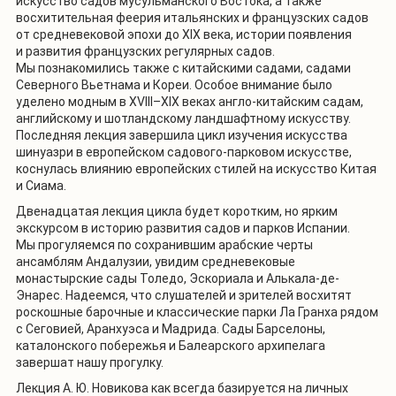
искусство садов мусульманского Востока, а также
восхитительная феерия итальянских и французских садов
от средневековой эпохи до XIX века, истории появления
и развития французских регулярных садов.
Мы познакомились также с китайскими садами, садами
Северного Вьетнама и Кореи. Особое внимание было
уделено модным в XVIII–XIX веках англо-китайским садам,
английскому и шотландскому ландшафтному искусству.
Последняя лекция завершила цикл изучения искусства
шинуазри в европейском садового-парковом искусстве,
коснулась влиянию европейских стилей на искусство Китая
и Сиама.
Двенадцатая лекция цикла будет коротким, но ярким
экскурсом в историю развития садов и парков Испании.
Мы прогуляемся по сохранившим арабские черты
ансамблям Андалузии, увидим средневековые
монастырские сады Толедо, Эскориала и Алькала-де-
Энарес. Надеемся, что слушателей и зрителей восхитят
роскошные барочные и классические парки Ла Гранха рядом
с Сеговией, Аранхуэса и Мадрида. Сады Барселоны,
каталонского побережья и Балеарского архипелага
завершат нашу прогулку.
Лекция А. Ю. Новикова как всегда базируется на личных