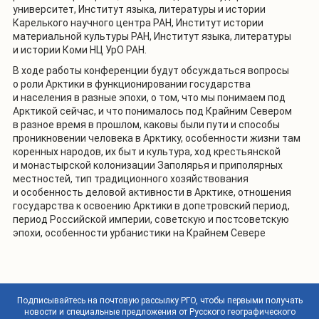
университет, Институт языка, литературы и истории
Карелького научного центра РАН, Институт истории
материальной культуры РАН, Институт языка, литературы
и истории Коми НЦ УрО РАН.
В ходе работы конференции будут обсуждаться вопросы
о роли Арктики в функционировании государства
и населения в разные эпохи, о том, что мы понимаем под
Арктикой сейчас, и что понималось под Крайним Севером
в разное время в прошлом, каковы были пути и способы
проникновении человека в Арктику, особенности жизни там
коренных народов, их быт и культура, ход крестьянской
и монастырской колонизации Заполярья и приполярных
местностей, тип традиционного хозяйствования
и особенность деловой активности в Арктике, отношения
государства к освоению Арктики в допетровский период,
период Российской империи, советскую и постсоветскую
эпохи, особенности урбанистики на Крайнем Севере
Подписывайтесь на почтовую рассылку РГО, чтобы первыми получать
новости и специальные предложения от Русского географического