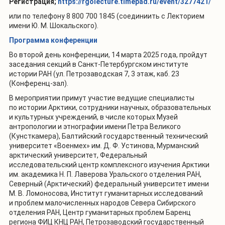
Регистрация;
https://rgolecture.timepad.ru/event/3277421/
или по телефону 8 800 700 1845 (соединиить с Лекторием
имени Ю. М. Шокальского).
Программа конференции
Во второй день конференции, 14 марта 2025 года, пройдут
заседания секций в Санкт-Петербургском институте
истории РАН (ул. Петрозаводская 7, 3 этаж, каб. 23
(Конференц-зал).
В мероприятии примут участие ведущие специалисты
по истории Арктики, сотрудники научных, образовательных
и культурных учреждений, в числе которых Музей
антропологии и этнографии имени Петра Великого
(Кунсткамера), Балтийский государственный технический
университет «Военмех» им. Д. Ф. Устинова, Мурманский
арктический университет, Федеральный
исследовательский центр комплексного изучения Арктики
им. академика Н. П. Лаверова Уральского отделения РАН,
Северный (Арктический) федеральный университет имени
М. В. Ломоносова, Институт гуманитарных исследований
и проблем малочисленных народов Севера Сибирского
отделения РАН, Центр гуманитарных проблем Баренц
региона ФИЦ КНЦ РАН, Петрозаводский государственный