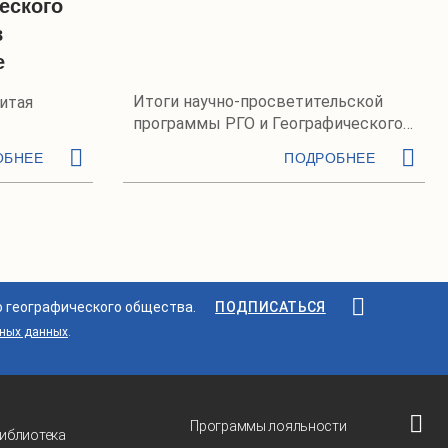
еского
в
е
Итоги научно-просветительской
Китая
программы РГО и Географического
общества Китая
ОБНЕЕ
ПОДРОБНЕЕ
о географического общества.
ПОДПИСАТЬСЯ
ьных данных
.
Программы лояльности
иблиотека