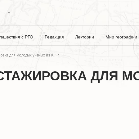
тешествия с РГО
Редакция
Лектории
Мир географии в
овка для молодых ученых из КНР
СТАЖИРОВКА ДЛЯ М