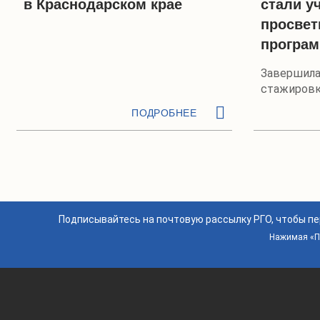
в Краснодарском крае
стали у
просвет
програ
Завершила
стажировк
Крым и Кр
ПОДРОБНЕЕ
Подписывайтесь на почтовую рассылку РГО, чтобы п
Нажимая «По