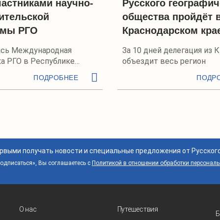
частниками научно-
Русского географич
ительской
общества пройдёт 
ммы РГО
Краснодарском кра
сь Международная
За 10 дней делегация из 
а РГО в Республике
объездит весь регион
аснодарском крае
ПОДРОБНЕЕ
ПОДР
ервыми получать новости и специальные предложения от Русског
дписаться», Вы соглашаетесь с
Политикой в отношении обработки персонал
О нас
Путешествия
Б