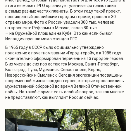
иностранец, который туда прилетает. А для тех, кто сделать
этого не может, РГО организует уличные фотовыставки
в самых разных частях планеты. В этом году такой проект,
посвященный российским городам-героям, прошел в 30
странах мира. Фото о России увидели 300 тыс. человек
на проспекте Реформы в Мехико, около 80 тыс.
— на Оружейной площади на Кубе. Это как если бы вся
Исландия прошла мимо стендов РГО.
В 1965 году в СССР было официально утверждено
положение о почетном звании «Город-герой», а к 1985 году
окончательно сформирован перечень из 13 городов-героев.
В их числе до сих пор остаются Москва, Санкт-Петербург,
Волгоград, Тула, Мурманск, Севастополь, Керчь,
Новороссийск и Смоленск. Сегодня экспозиции посвящены
современной жизни городов-героев, которые прославились
мужественной обороной во время Великой Отечественной
войны. На такой формат есть особый запрос, так как многие
не представляют, как выглядит Россия сейчас.