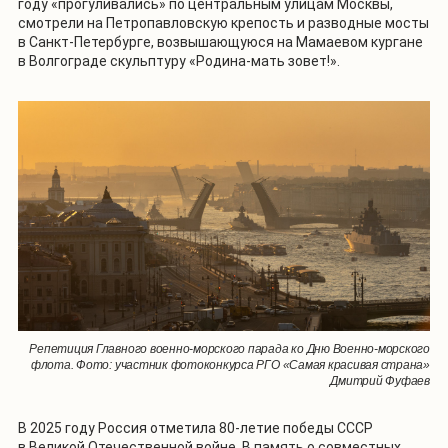
году «прогуливались» по центральным улицам Москвы,
смотрели на Петропавловскую крепость и разводные мосты
в Санкт-Петербурге, возвышающуюся на Мамаевом кургане
в Волгограде скульптуру «Родина-мать зовет!».
Репетиция Главного военно-морского парада ко Дню Военно-морского
флота. Фото: участник фотоконкурса РГО «Самая красивая страна»
Дмитрий Фуфаев
В 2025 году Россия отметила 80-летие победы СССР
в Великой Отечественной войне. В память о совместных