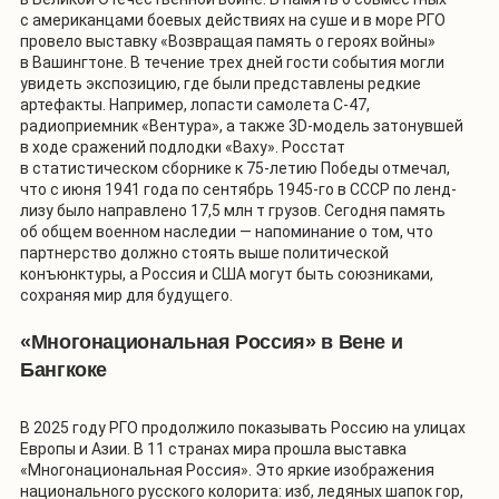
с американцами боевых действиях на суше и в море РГО
провело выставку «Возвращая память о героях войны»
в Вашингтоне. В течение трех дней гости события могли
увидеть экспозицию, где были представлены редкие
артефакты. Например, лопасти самолета С-47,
радиоприемник «Вентура», а также 3D-модель затонувшей
в ходе сражений подлодки «Ваху». Росстат
в статистическом сборнике к 75-летию Победы отмечал,
что с июня 1941 года по сентябрь 1945-го в СССР по ленд-
лизу было направлено 17,5 млн т грузов. Сегодня память
об общем военном наследии — напоминание о том, что
партнерство должно стоять выше политической
конъюнктуры, а Россия и США могут быть союзниками,
сохраняя мир для будущего.
«Многонациональная Россия» в Вене и
Бангкоке
В 2025 году РГО продолжило показывать Россию на улицах
Европы и Азии. В 11 странах мира прошла выставка
«Многонациональная Россия». Это яркие изображения
национального русского колорита: изб, ледяных шапок гор,