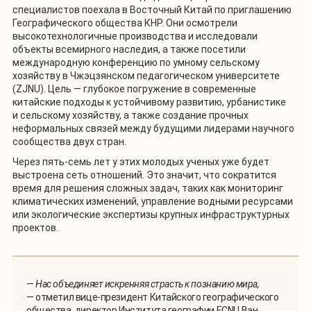
специалистов поехала в Восточный Китай по приглашению
Географического общества КНР. Они осмотрели
высокотехнологичные производства и исследовали
объекты всемирного наследия, а также посетили
международную конференцию по умному сельскому
хозяйству в Чжэцзянском педагогическом университете
(ZJNU). Цель — глубокое погружение в современные
китайские подходы к устойчивому развитию, урбанистике
и сельскому хозяйству, а также создание прочных
неформальных связей между будущими лидерами научного
сообщества двух стран.
Через пять-семь лет у этих молодых ученых уже будет
выстроена сеть отношений. Это значит, что сократится
время для решения сложных задач, таких как мониторинг
климатических изменений, управление водными ресурсами
или экологические экспертизы крупных инфраструктурных
проектов.
—
Нас объединяет искренняя страсть к познанию мира,
— отметил вице-президент Китайского географического
общества, директор Института географии ECNU Ван