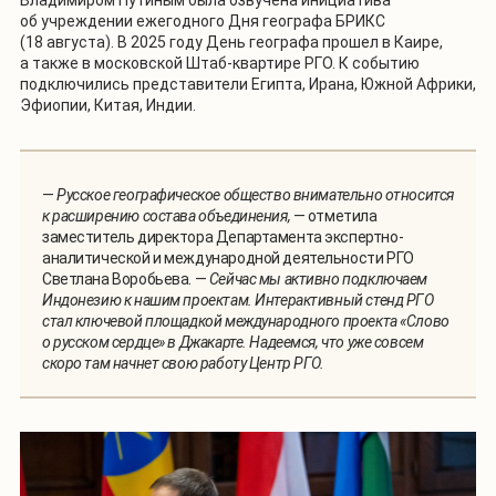
об учреждении ежегодного Дня географа БРИКС
(18 августа). В 2025 году День географа прошел в Каире,
а также в московской Штаб-квартире РГО. К событию
подключились представители Египта, Ирана, Южной Африки,
Эфиопии, Китая, Индии.
—
Русское географическое общество внимательно относится
к расширению состава объединения,
— отметила
заместитель директора Департамента экспертно-
аналитической и международной деятельности РГО
Светлана Воробьева. —
Сейчас мы активно подключаем
Индонезию к нашим проектам. Интерактивный стенд РГО
стал ключевой площадкой международного проекта «Слово
о русском сердце» в Джакарте. Надеемся, что уже совсем
скоро там начнет свою работу Центр РГО.