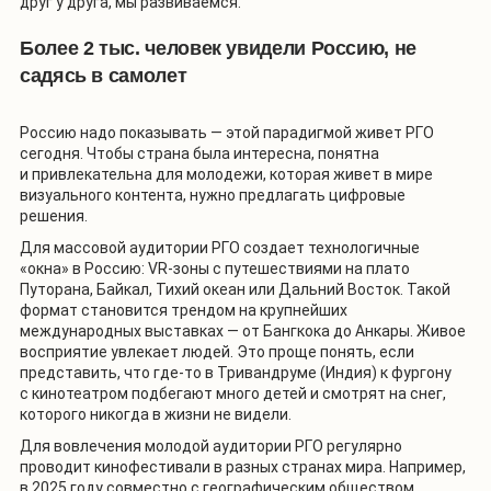
друг у друга, мы развиваемся.
Более 2 тыс. человек увидели Россию, не
садясь в самолет
Россию надо показывать — этой парадигмой живет РГО
сегодня. Чтобы страна была интересна, понятна
и привлекательна для молодежи, которая живет в мире
визуального контента, нужно предлагать цифровые
решения.
Для массовой аудитории РГО создает технологичные
«окна» в Россию: VR-зоны с путешествиями на плато
Путорана, Байкал, Тихий океан или Дальний Восток. Такой
формат становится трендом на крупнейших
международных выставках — от Бангкока до Анкары. Живое
восприятие увлекает людей. Это проще понять, если
представить, что где-то в Тривандруме (Индия) к фургону
с кинотеатром подбегают много детей и смотрят на снег,
которого никогда в жизни не видели.
Для вовлечения молодой аудитории РГО регулярно
проводит кинофестивали в разных странах мира. Например,
в 2025 году совместно с географическим обществом