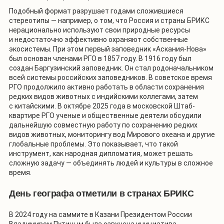
Подобный формат разрушает годами сложившиеся
стереотипы — например, о том, что Россия и страны БРИКС
нерационально используют свои природные ресурсы
и недостаточно эффективно охраняют собственные
экосистемы. При этом первый заповедник «Аскания-Нова»
был основан членами РГО в 1857 году. В 1916 году был
создан Баргузинский заповедник. Он стал родоначальником
всей системы российских заповедников. В советское время
РГО продолжило активно работать в области сохранения
редких видов животных с индийскими коллегами, затем
с китайскими. В октябре 2025 года в московской Штаб-
квартире РГО ученые и общественные деятели обсудили
дальнейшую совместную работу по сохранению редких
видов животных, мониторингу вод Мирового океана и другие
глобальные проблемы. Это показывает, что такой
инструмент, как народная дипломатия, может решать
сложную задачу — объединять людей и культуры в сложное
время.
День географа отметили в странах БРИКС
В 2024 году на саммите в Казани Президентом России
Владимиром Путиным была озвучена инициатива