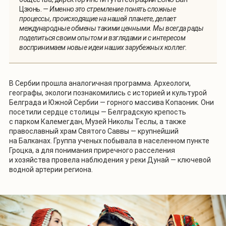
Цзюнь.
— Именно это стремление понять сложные
процессы, происходящие на нашей планете, делает
международные обмены такими ценными. Мы всегда рады
поделиться своим опытом и взглядами и с интересом
воспринимаем новые идеи наших зарубежных коллег.
В Сербии прошла аналогичная программа. Археологи,
географы, экологи познакомились с историей и культурой
Белграда и Южной Сербии — горного массива Копаоник. Они
посетили сердце столицы — Белградскую крепость
с парком Калемегдан, Музей Николы Теслы, а также
православный храм Святого Саввы — крупнейший
на Балканах. Группа ученых побывала в населенном пункте
Гроцка, а для понимания приречного расселения
и хозяйства провела наблюдения у реки Дунай — ключевой
водной артерии региона.