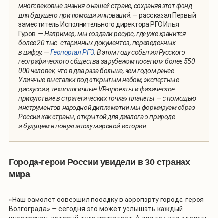
многовековые знания о нашей стране, сохраняя этот фонд
для будущего при помощи инноваций, —
рассказал Первый
заместитель Исполнительного директора РГО Илья
Гуров.
— Например, мы создали ресурс, где уже хранится
более 20 тыс. старинных документов, переведенных
в цифру, —
Геопортал РГО
. В этом году события Русского
географического общества за рубежом посетили более 550
000 человек, что в два раза больше, чем годом ранее.
Уличные выставки под открытым небом, экспертные
дискуссии, технологичные VR-проекты и физическое
присутствие в стратегических точках планеты — с помощью
инструментов народной дипломатии мы формируем образ
России как страны, открытой для диалога о природе
и будущем в новую эпоху мировой истории.
Города-герои России увидели в 30 странах
мира
«Наш самолет совершил посадку в аэропорту города-героя
Волгограда
»
—
сегодня это может услышать каждый