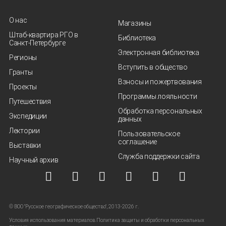
О нас
Магазины
Штаб-квартира РГО в
Библиотека
Санкт‑Петербурге
Электронная библиотека
Регионы
Вступить в общество
Гранты
Взносы и пожертвования
Проекты
Программы лояльности
Путешествия
Обработка персональных
Экспедиции
данных
Лектории
Пользовательское
соглашение
Выставки
Служба поддержки сайта
Научный архив
© ВОО "Русское географическое общество", 2013-2026 г.
Условия использования материалов
Политика защиты и обработки персональных