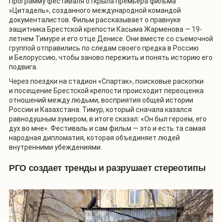
Программу фестиваля открыла премьера фильма
»
Цитадель
», созданного международной командой
документалистов. Фильм рассказывает о правнуке
защитника Брестской крепости Касыма Жарменова — 19-
летнем Тимуре и его отце Денисе. Они вместе со съемочной
группой отправились по следам своего предка в Россию
и Белоруссию, чтобы заново пережить и понять историю его
подвига.
Через поездки на стадион «Спартак», поисковые раскопки
и посещение Брестской крепости происходит переоценка
отношений между людьми, восприятия общей истории
России и Казахстана. Тимур, который сначала казался
равнодушным зумером, в итоге сказал: «Он был героем, его
дух во мне». Фестиваль и сам фильм — это и есть та самая
народная дипломатия, которая объединяет людей
внутренними убеждениями.
РГО создает тренды и разрушает стереотипы