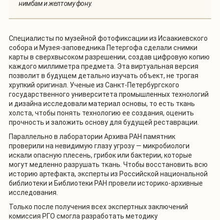
нимбам и желтому фону.
Специалисты по музейной фотофиксации из Исаакиевского
собора и Музея-заповедника Петергофа сделали снимки
карты в сверхвысоком разрешении, создав цифровую копию
каждого миллиметра предмета. Эта виртуальная версия
позволит в будущем детально изучать объект, не трогая
хрупкий оригинал. Ученые из Санкт-Петербургского
государственного университета промышленных технологий
и дизайна исследовали материал основы, то есть ткань
холста, чтобы понять технологию ее создания, оценить
прочность и заложить основу для будущей реставрации.
Параллельно в лаборатории Архива РАН памятник
проверили на невидимую глазу угрозу — микробиологи
искали опасную плесень, грибок или бактерии, которые
могут медленно разрушать ткань. Чтобы восстановить всю
историю артефакта, эксперты из Российской национальной
библиотеки и Библиотеки РАН провели историко-архивные
исследования.
Только после получения всех экспертных заключений
комиссия РГО смогла разработать методику