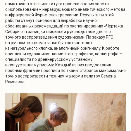
памятников этого института провели анализ холста
с использованием неразрушающего аналитического метода
инфракрасной Фурье-спектроскопии. Результаты этой
работы станут основой для выработки научно
обоснованных рекомендаций по экспонированию «Чертежа
Сибири от границ китайских» и руководством для его
точного воспроизведения художниками. По заказу РГО
на ручном ткацком станке был соткан холст
из натурального хлопка, аналогичный оригиналу. К работе
привлекли художников-копиистов, графиков, каллиграфа —
специалиста по древнерусскому уставному
и полууставному письму. Каждый из них предоставил
пробный фрагмент росписи по ткани, стараясь максимально
точно воспроизвести технику, манеру и палитру Семена
Ремезова.