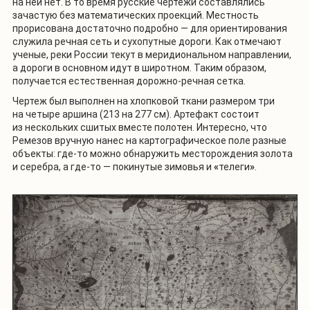
на ней нет. В то время русские чертежи составлялись
зачастую без математических проекций. Местность
прорисована достаточно подробно — для ориентирования
служила речная сеть и сухопутные дороги. Как отмечают
ученые, реки России текут в меридиональном направлении,
а дороги в основном идут в широтном. Таким образом,
получается естественная дорожно-речная сетка.
Чертеж был выполнен на хлопковой ткани размером три
на четыре аршина (213 на 277 см). Артефакт состоит
из нескольких сшитых вместе полотен. Интересно, что
Ремезов вручную нанес на картографическое поле разные
объекты: где-то можно обнаружить месторождения золота
и серебра, а где-то — покинутые зимовья и
«
телеги
»
.