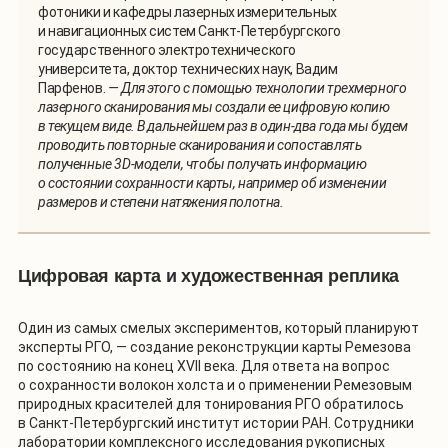
фотоники и кафедры лазерных измерительных
и навигационных систем Санкт-Петербургского
государственного электротехнического
университета, доктор технических наук, Вадим
Парфенов.
— Для этого с помощью технологии трехмерного
лазерного сканирования мы создали ее цифровую копию
в текущем виде. В дальнейшем раз в один-два года мы будем
проводить повторные сканирования и сопоставлять
полученные 3D-модели, чтобы получать информацию
о состоянии сохранности карты, например об изменении
размеров и степени натяжения полотна.
Цифровая карта и художественная реплика
Один из самых смелых экспериментов, который планируют
эксперты РГО, — создание реконструкции карты Ремезова
по состоянию на конец XVII века. Для ответа на вопрос
о сохранности волокон холста и о применении Ремезовым
природных красителей для тонирования РГО обратилось
в Санкт-Петербургский институт истории РАН. Сотрудники
лаборатории комплексного исследования рукописных