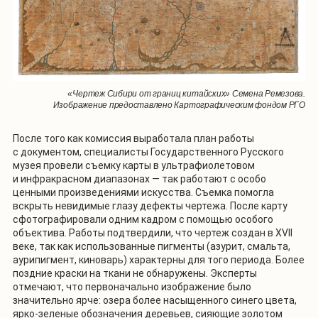
«Чертеж Сибири от границ китайских» Семена Ремезова.
Изображение предоставлено Картографическим фондом РГО
После того как комиссия выработала план работы
с документом, специалисты Государственного Русского
музея провели съемку карты в ультрафиолетовом
и инфракрасном диапазонах — так работают с особо
ценными произведениями искусства. Съемка помогла
вскрыть невидимые глазу дефекты чертежа. После карту
сфотографировали одним кадром с помощью особого
объектива. Работы подтвердили, что чертеж создан в XVII
веке, так как использованные пигменты (азурит, смальта,
аурипигмент, киноварь) характерны для того периода. Более
поздние краски на ткани не обнаружены. Эксперты
отмечают, что первоначально изображение было
значительно ярче: озера более насыщенного синего цвета,
ярко-зеленые обозначения деревьев, сияющие золотом