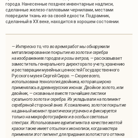
города. Нанесенные позднее инвентарные надписи,
сделанные железо-галловыми чернилами, местами
повредили ткань из-за своей едкости. Подрамник,
сделанный в XX веке, находится в хорошем состоянии.
— Интересно то, что во время работ мы обнаружили
металлизированное покрытие из золота и серебра
на изображениях городов и розы ветров,
— рассказывает
заместитель генерального директора по учету, хранению
и реставрации музейных ценностей Государственного
Русского музея Сергей Сирро. —
Скорее всего,
использована технология двойника, которая широко
применялась в древнерусских иконах. Двойное золото, или
двойник, — скованные вместе тончайшие листики
сусального золота и серебра. Их укладывали на полимент
серебряной стороной вниз. К сожалению, золотое покрытие
на данный момент практически утрачено и фиксируется
только на макрофотографиях и в особых световых
спектрах. Использование аурипигмента в качестве желтой
краски также имеет отсылки к иконописи, когда мастера
применяли этот пигмент для придания золотистого оттенка