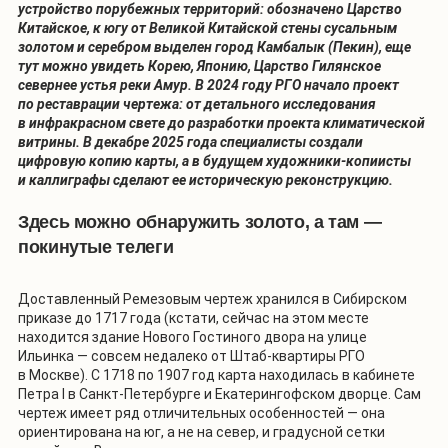
устройство порубежных территорий: обозначено Царство
Китайское, к югу от Великой Китайской стены сусальным
золотом и серебром выделен город Камбалык (Пекин), еще
тут можно увидеть Корею, Японию, Царство Гилянское
севернее устья реки Амур. В 2024 году РГО начало проект
по реставрации чертежа: от детального исследования
в инфракрасном свете до разработки проекта климатической
витрины. В декабре 2025 года специалисты создали
цифровую копию карты, а в будущем художники-копиисты
и каллиграфы сделают ее историческую реконструкцию.
Здесь можно обнаружить золото, а там —
покинутые телеги
Доставленный Ремезовым чертеж хранился в Сибирском
приказе до 1717 года (кстати, сейчас на этом месте
находится здание Нового Гостиного двора на улице
Ильинка — совсем недалеко от Штаб-квартиры РГО
в Москве). С 1718 по 1907 год карта находилась в кабинете
Петра I в Санкт-Петербурге и Екатерингофском дворце. Сам
чертеж имеет ряд отличительных особенностей — она
ориентирована на юг, а не на север, и градусной сетки