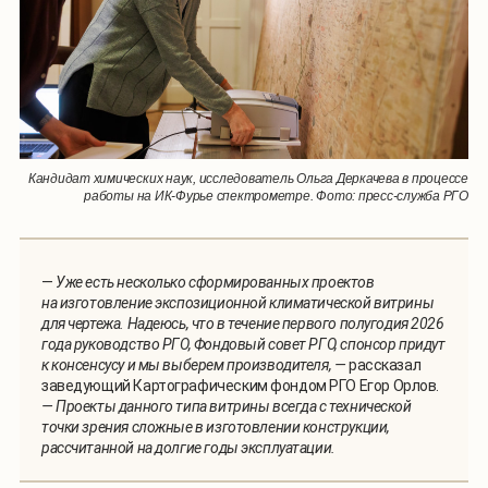
Кандидат химических наук, исследователь Ольга Деркачева в процессе
работы на ИК-Фурье спектрометре. Фото: пресс-служба РГО
—
Уже есть несколько сформированных проектов
на изготовление экспозиционной климатической витрины
для чертежа. Надеюсь, что в течение первого полугодия 2026
года руководство РГО, Фондовый совет РГО, спонсор придут
к консенсусу и мы выберем производителя, —
рассказал
заведующий Картографическим фондом РГО Егор Орлов.
— Проекты данного типа витрины всегда с технической
точки зрения сложные в изготовлении конструкции,
рассчитанной на долгие годы эксплуатации.