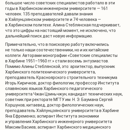
большое число советских специалистов работало в эти
годы в Харбинском инженерном университете — 161
человек. 135 преподавателей давали знания
в Хэйлунцзянском университете и 74 человека —
в Харбинском политехе. Алина Стеблянская подчеркивает,
что это цифры на настоящий момент, не исключено, что
дальнейший поиск даст новую информацию.
Примечательно, что в поисковую работу включились
не только наши соотечественники, но и их китайские
коллеги. Авторами монографии «Советские специалисты
в Харбине 1951–1960 гг.» стали восемь энтузиастов.
Помимо Алины Стеблянской, это: архитектор, выпускник
Харбинского политехнического университета,
преподаватель Красноярского строительного техникума
Игорь Киричков; доктор филологии, профессор Института
славянских языков Харбинского педагогического
университета Чжан Цзиньчжун; кандидат технических наук,
советник при ректорате МГТУ им. Н. Э. Баумана Сергей
Коршунов; китаевед, доктор филологических наук,
преподаватель Хэйлунцзянского университета в Харбине
Яна Ефременко; аспирант Института экономики
и управления Харбинского инженерного университета
Максим Васиев; аспирант Харбинского медицинского