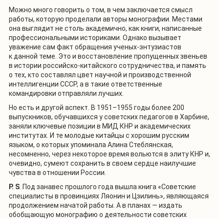
Можно много говорить о том, в чем заключается смысл
работы, которую проделали авторы монографии. Местами
она выглядит не столь академично, как книги, написанные
профессиональными историками. Однако вызывает
уважение сам факт обращения ученых-энтузиастов
к данной теме. Это и восстановление пропущенных звеньев
в истории российско-китайского сотрудничества, и память
о тех, кто составлял цвет научной и производственной
интеллигенции СССР, а в такие ответственные
командировки отправляли лучших.
Но есть и другой аспект. В 1951–1955 годы более 200
выпускников, обучавшихся у советских педагогов в Харбине,
заняли ключевые позиции в МИД КНР и академических
институтах. И те молодые китайцы с хорошим русским
языком, о которых упоминала Алина Стеблянская,
несомненно, через некоторое время вольются в элиту КНР и,
очевидно, сумеют сохранить в своем сердце наилучшие
чувства в отношении России.
P. S
. Под занавес прошлого года вышла книга «Советские
специалисты в провинциях Ляонин и Цзилинь», являющаяся
продолжением начатой работы. А в планах — издать
обобщающую монографию о деятельности советских