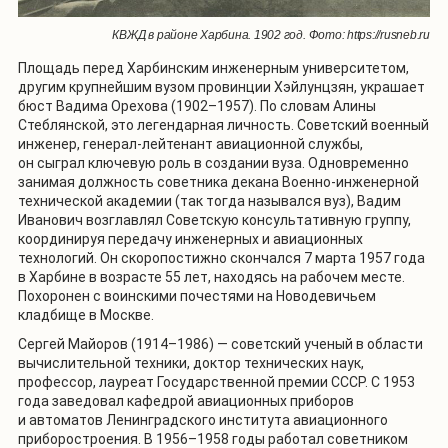
КВЖД в районе Харбина. 1902 год. Фото: https://rusneb.ru
Площадь перед Харбинским инженерным университетом,
другим крупнейшим вузом провинции Хэйлунцзян, украшает
бюст Вадима Орехова (1902–1957). По словам Алины
Стеблянской, это легендарная личность. Советский военный
инженер, генерал-лейтенант авиационной службы,
он сыграл ключевую роль в создании вуза. Одновременно
занимая должность советника декана Военно-инженерной
технической академии (так тогда назывался вуз), Вадим
Иванович возглавлял Советскую консультативную группу,
координируя передачу инженерных и авиационных
технологий. Он скоропостижно скончался 7 марта 1957 года
в Харбине в возрасте 55 лет, находясь на рабочем месте.
Похоронен с воинскими почестями на Новодевичьем
кладбище в Москве.
Сергей Майоров (1914–1986) — советский ученый в области
вычислительной техники, доктор технических наук,
профессор, лауреат Государственной премии СССР. С 1953
года заведовал кафедрой авиационных приборов
и автоматов Ленинградского института авиационного
приборостроения. В 1956–1958 годы работал советником