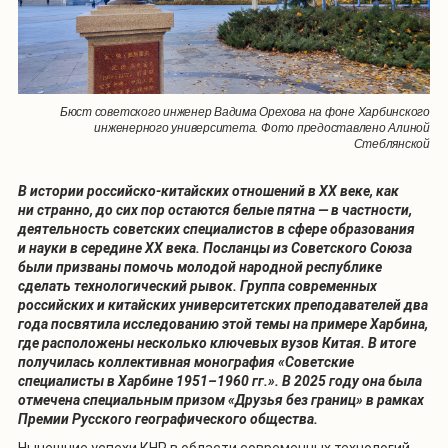
Бюст советского инженер Вадима Орехова на фоне Харбинского
инженерного университета. Фото предоставлено Алиной
Стеблянской
В истории российско-китайских отношений в ХХ веке, как
ни странно, до сих пор остаются белые пятна — в частности,
деятельность советских специалистов в сфере образования
и науки в середине ХХ века. Посланцы из Советского Союза
были призваны помочь молодой народной республике
сделать технологический рывок. Группа современных
российских и китайских университетских преподавателей два
года посвятила исследованию этой темы на примере Харбина,
где расположены несколько ключевых вузов Китая. В итоге
получилась коллективная монография «Советские
специалисты в Харбине 1951–1960 гг.». В 2025 году она была
отмечена специальным призом «Друзья без границ» в рамках
Премии Русского географического общества.