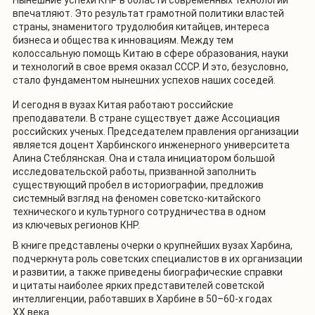
Нынешние успехи КНР в области современных технологий
впечатляют. Это результат грамотной политики властей
страны, знаменитого трудолюбия китайцев, интереса
бизнеса и общества к инновациям. Между тем
колоссальную помощь Китаю в сфере образования, науки
и технологий в свое время оказал СССР. И это, безусловно,
стало фундаментом нынешних успехов наших соседей.
И сегодня в вузах Китая работают российские
преподаватели. В стране существует даже Ассоциация
российских ученых. Председателем правления организации
является доцент Харбинского инженерного университета
Алина Стеблянская. Она и стала инициатором большой
исследовательской работы, призванной заполнить
существующий пробел в историографии, предложив
системный взгляд на феномен советско-китайского
технического и культурного сотрудничества в одном
из ключевых регионов КНР.
В книге представлены очерки о крупнейших вузах Харбина,
подчеркнута роль советских специалистов в их организации
и развитии, а также приведены биографические справки
и цитаты наиболее ярких представителей советской
интеллигенции, работавших в Харбине в 50–60-х годах
ХХ века.