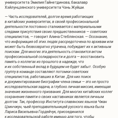
университета Эмилия Гайнетдинова; бакалавр
Хэйлунцзянского университета Чэнь Жуйши.
— Часть исследователей, долгое время работающих
в китайских университетах, в своей профессиональной
деятельности постоянно сталкивается с материальными
следами присутствия своих предшественников — советских
специалистов,
— говорит Алина Стеблянская. —
Осознание,
что информация об этих людях рассредоточена по архивам или
может быть безвозвратно утрачена, побуждает их к активным
поискам. Для многих эта деятельность становится актом
профессиональной солидарности и долга — восстановить
память о коллегах из прошлого в надежде, что
и их собственный вклад в будущем не будет забыт.
Особую
группу в команде составляют потомки советских
специалистов, работавших в Китае. Для них поиск
и документирование биографии члена семьи — это не просто
исследовательская задача, а глубоко личная миссия, имеющая
значение жизненного призвания. Для многих китайских коллег
сохранение памяти о своих наставниках является личным
долгом. Так, профессор Института славянских языков Чжан
Цзинчжун, чьей преподавательницей русского языка была
Лариса Васильевна Гордейчук, присоединился
к исследовательской работе именно для того, чтобы