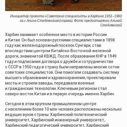
Инициатор проекта «Советские специалисты в Харбине 1951–1960
гг.» Алина Стеблянская (справа). Фото предоставлено Алиной
Стеблянской
Харбин занимает особенное место в истории России
и Китая. Он был основан русскими специалистами в 1898
году как железнодорожный поселок Сунгари, став
впоследствии центром Китайско-Восточной железной
дороги, знаменитой КВЖД. После образования КНР в 1949
году и подписания договора о дружбе и сотрудничестве
с СССР в 1950 году в страну были направлены многие сотни
советских специалистов. Они помогали создавать систему
высшего образования и здравоохранения, проектировали
мосты и строили заводы, передавали военные
и гражданские технологии. Ключевым регионом стал
северо-восток Китая и в первую очередь именно Харбин.
Сегодня в этом крупном промышленном центре
с населением более 10 млн человек расположены несколько
ведущих вузов страны: Харбинский политехнический
университет, Харбинский инженерный университет,
Харбинский педагогический университет, Харбинский