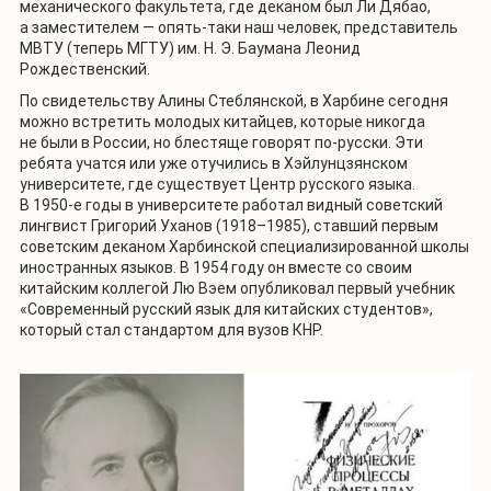
механического факультета, где деканом был Ли Дябао,
а заместителем — опять-таки наш человек, представитель
МВТУ (теперь МГТУ) им. Н. Э. Баумана Леонид
Рождественский.
По свидетельству Алины Стеблянской, в Харбине сегодня
можно встретить молодых китайцев, которые никогда
не были в России, но блестяще говорят по-русски. Эти
ребята учатся или уже отучились в Хэйлунцзянском
университете, где существует Центр русского языка.
В 1950-е годы в университете работал видный советский
лингвист Григорий Уханов (1918–1985), ставший первым
советским деканом Харбинской специализированной школы
иностранных языков. В 1954 году он вместе со своим
китайским коллегой Лю Вэем опубликовал первый учебник
«Современный русский язык для китайских студентов»,
который стал стандартом для вузов КНР.