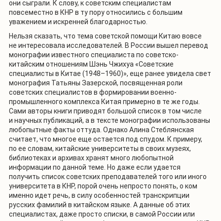
они сыграли. К слову, к советским специалистам
повсеместно в КНР в ту пору относились с большим
уважением и искренней благодарностью.
Нельзя сказать, что тема советской помощи Китаю вовсе
не интересовала исследователей. В России вышел перевод
монографии известного специалиста по советско-
китайским отношениям Шэнь Чжихуа «Советские
специалисты в Китае (1948–1960)», еще ранее увидела свет
монография Татьяны Зазерской, посвященная роли
советских специалистов в формировании военно-
промышленного комплекса Китая примерно в те же годы.
Сами авторы книги приводят большой список в том числе
и научных публикаций, а в тексте монографии использованы
любопытные факты оттуда. Однако Алина Стеблянская
считает, что многое еще остается под спудом. К примеру,
по ее словам, китайские университеты в своих музеях,
библиотеках и архивах хранят много любопытной
информации по данной теме. Но даже если удается
получить список советских преподавателей того или иного
университета в КНР, порой очень непросто понять, о ком
именно идет речь, в силу особенностей транскрипции
русских фамилий в китайском языке. А данные об этих
специалистах, даже просто списки, в самой России или