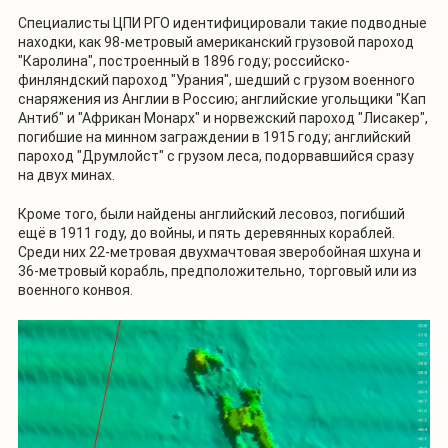
Специалисты ЦПИ РГО идентифицировали такие подводные
находки, как 98-метровый американский грузовой пароход
"Каролина", построенный в 1896 году; российско-
финляндский пароход "Урания", шедший с грузом военного
снаряжения из Англии в Россию; английские угольщики "Кап
Антиб" и "Африкан Монарх" и норвежский пароход "Лисакер",
погибшие на минном заграждении в 1915 году; английский
пароход "Друмлойст" с грузом леса, подорвавшийся сразу
на двух минах.
Кроме того, были найдены английский лесовоз, погибший
ещё в 1911 году, до войны, и пять деревянных кораблей.
Среди них 22-метровая двухмачтовая зверобойная шхуна и
36-метровый корабль, предположительно, торговый или из
военного конвоя.