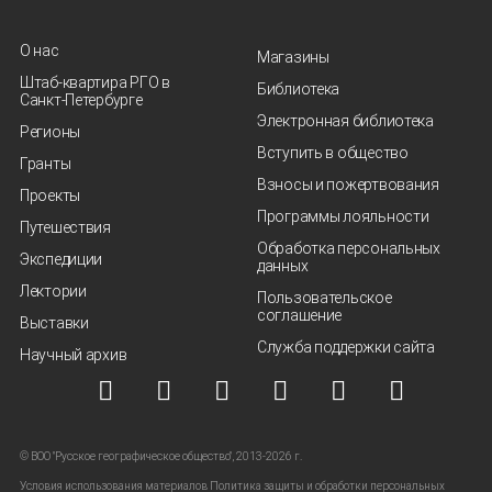
О нас
Магазины
Штаб-квартира РГО в
Библиотека
Санкт‑Петербурге
Электронная библиотека
Регионы
Вступить в общество
Гранты
Взносы и пожертвования
Проекты
Программы лояльности
Путешествия
Обработка персональных
Экспедиции
данных
Лектории
Пользовательское
соглашение
Выставки
Служба поддержки сайта
Научный архив
© ВОО "Русское географическое общество", 2013-2026 г.
Условия использования материалов
Политика защиты и обработки персональных