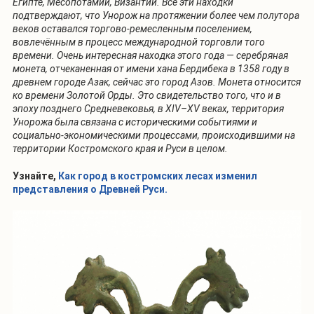
Египте, Месопотамии, Византии. Все эти находки
подтверждают, что Унорож на протяжении более чем полутора
веков оставался торгово-ремесленным поселением,
вовлечённым в процесс международной торговли того
времени. Очень интересная находка этого года — серебряная
монета, отчеканенная от имени хана Бердибека в 1358 году в
древнем городе Азак, сейчас это город Азов. Монета относится
ко времени Золотой Орды. Это свидетельство того, что и в
эпоху позднего Средневековья, в XIV–XV веках, территория
Унорожа была связана с историческими событиями и
социально-экономическими процессами, происходившими на
территории Костромского края и Руси в целом.
Узнайте,
Как город в костромских лесах изменил
представления о Древней Руси.