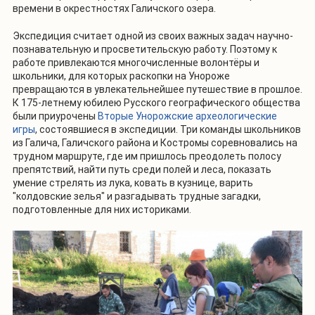
времени в окрестностях Галичского озера.
Экспедиция считает одной из своих важных задач научно-
познавательную и просветительскую работу. Поэтому к
работе привлекаются многочисленные волонтёры и
школьники, для которых раскопки на Унороже
превращаются в увлекательнейшее путешествие в прошлое.
К 175-летнему юбилею Русского географического общества
были приурочены
Вторые Унорожские археологические
игры
, состоявшиеся в экспедиции. Три команды школьников
из Галича, Галичского района и Костромы соревновались на
трудном маршруте, где им пришлось преодолеть полосу
препятствий, найти путь среди полей и леса, показать
умение стрелять из лука, ковать в кузнице, варить
"колдовские зелья" и разгадывать трудные загадки,
подготовленные для них историками.