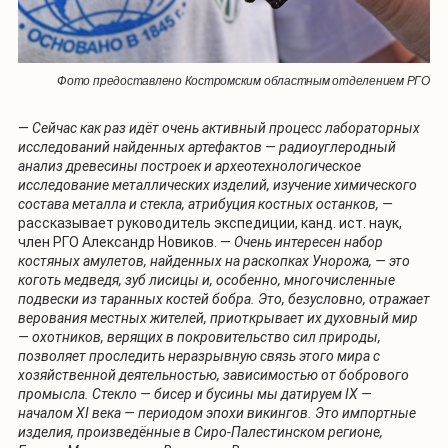
Фото предоставлено Костромским областным отделением РГО
—
Сейчас как раз идёт очень активный процесс лабораторных
исследований найденных артефактов — радиоуглеродный
анализ древесины построек и археотехнологическое
исследование металлических изделий, изучение химического
состава металла и стекла, атрибуция костных останков, —
рассказывает
руководитель экспедиции, канд. ист. наук,
член РГО Александр Новиков. —
Очень интересен набор
костяных амулетов, найденных на раскопках Унорожа, — это
коготь медведя, зуб лисицы и, особенно, многочисленные
подвески из таранных костей бобра. Это, безусловно, отражает
верования местных жителей, приоткрывает их духовный мир
— охотников, верящих в покровительство сил природы,
позволяет проследить неразрывную связь этого мира с
хозяйственной деятельностью, зависимостью от бобрового
промысла. Стекло — бисер и бусины мы датируем IX —
началом XI века — периодом эпохи викингов. Это импортные
изделия, произведённые в Сиро-Палестинском регионе,