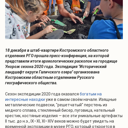
18 декабря в штаб-квартире Костромского областного
отделения РГО прошла пресс-конференция, на которой
представили итоги археологических раскопок на городище
Унорож сезона 2020 года. Экспедиция "Исторический
ландшафт округи Галичского озера" организована
Костромским областным отделением Русского
географического общества.
Сезон экспедиции 2020 года оказался
богатым на
интересные находки
уже в самом своём начале. Изящные
металлические подвески, "решетчатый" перстень из
медного сплава, стеклянный бисер, пуговица, нательный
крестик, костяные изделия — все эти уникальные артефакты
II тыс. до н.э., IX–XI, XI–XIV веков можно будет увидеть на
временной экспозиции в музее РГО, который откроется в