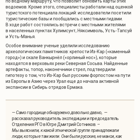
по водному маршруту, что позволит обновить карты этих
водоемов. Кроме этого, специалисты работали над оценкой
туристского потенциала локаций: исследователи посетили
туристические базы и пообщались с местными гидами.
В ходе работ состоялись встречи с местными жителями
в населенных пунктах Хулимсунт, Няксимволь, Усть-Тапсуй
и Усть-Манья.
Особое внимание ученые уделили исследованию
археологических памятников: крепости Из-Кар («каменный
город») и скале Ванкырнёл («орлиный нос»), которые
находятся в верховьях реки Северная Сосьва. Найденные
артефакты, топор, наконечники стрел, подтвердили
гипотезу о том, что Из-Кар был русским форпостом на пути
из Европы в Азию через Урал еще до начала активной
экспансии в Сибирь отрядов Ермака.
—
Само городище обнаружено довольно давно,
—
рассказал руководитель экспедиции и председатель
Отделения РГО в Югре Дмитрий Сотников. –
Мы выяснили, к какой этнической группе принадлежали
люди, которые там жили. Они были русские, не манси, как