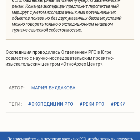
к столбам выветривания Мань-Пупунер по заснеженным
рекам. Команда экспедиции предложит перспективный
маршрут с учетом исследованных ими потенциальных
объектов показа, но без двух указанных базовых условий
можно говорить только о экспедиционном нишевом
туризме с высокой себестоимостью.
Экспедиция проводилась Отделением РГО в Югре
совместно с научно-исследовательским проектно-
изыскательским центром «ЭтноАрхео Центр».
АВТОР:
МАРИЯ БУЛДАКОВА
ТЕГИ:
#ЭКСПЕДИЦИИ РГО
#РЕКИ РГО
#РЕКИ
Подписывайтесь на почтовую рассылку РГО, чтобы первыми получать