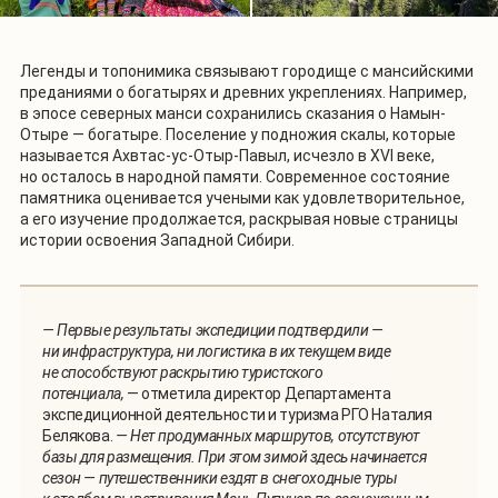
Легенды и топонимика связывают городище с мансийскими
преданиями о богатырях и древних укреплениях. Например,
в эпосе северных манси сохранились сказания о Намын-
Отыре — богатыре. Поселение у подножия скалы, которые
называется Ахвтас-ус-Отыр-Павыл, исчезло в XVI веке,
но осталось в народной памяти. Современное состояние
памятника оценивается учеными как удовлетворительное,
а его изучение продолжается, раскрывая новые страницы
истории освоения Западной Сибири.
— Первые результаты экспедиции подтвердили —
ни инфраструктура, ни логистика в их текущем виде
не способствуют раскрытию туристского
потенциала,
— отметила директор Департамента
экспедиционной деятельности и туризма РГО Наталия
Белякова.
— Нет продуманных маршрутов, отсутствуют
базы для размещения. При этом зимой здесь начинается
сезон — путешественники ездят в снегоходные туры