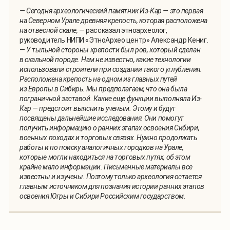
— Сегодня археологический памятник Из-Кар — это первая
на Северном Урале древняя крепость, которая расположена
на отвесной скале, —
рассказал этноархеолог,
руководитель НИПИ «ЭтноАрхео центр» Александр Кениг.
—
У тыльной стороны крепости был ров, который сделан
в скальной породе. Нам не известно, какие технологии
использовали строители при создании такого углубления.
Расположена крепость на одном из главных путей
из Европы в Сибирь. Мы предполагаем, что она была
пограничной заставой. Какие еще функции выполняла Из-
Кар — предстоит
выяснить ученым. Этому и будут
посвящены дальнейшие исследования. Они помогут
получить информацию о ранних этапах освоения Сибири,
военных походах и торговых
связях. Нужно продолжать
работы и по поиску аналогичных городков на Урале,
которые могли находиться на торговых путях, об этом
крайне мало информации. Письменные материалы все
известны и изучены. Поэтому только археология остается
главным источником для познания истории ранних этапов
освоения Югры и Сибири Российским государством.