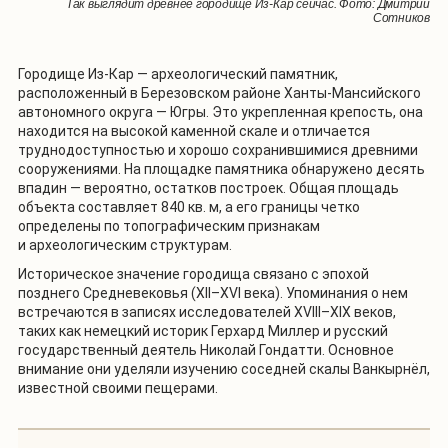
Так выглядит древнее городище Из-Кар сейчас. Фото: Дмитрий
Сотников
Городище Из-Кар — археологический памятник,
расположенный в Березовском районе Ханты-Мансийского
автономного округа — Югры. Это укрепленная крепость, она
находится на высокой каменной скале и отличается
труднодоступностью и хорошо сохранившимися древними
сооружениями. На площадке памятника обнаружено десять
впадин — вероятно, остатков построек. Общая площадь
объекта составляет 840 кв. м, а его границы четко
определены по топографическим признакам
и археологическим структурам.
Историческое значение городища связано с эпохой
позднего Средневековья (XII–XVI века). Упоминания о нем
встречаются в записях исследователей XVIII–XIX веков,
таких как немецкий историк Герхард Миллер и русский
государственный деятель Николай Гондатти. Основное
внимание они уделяли изучению соседней скалы Ванкырнёл,
известной своими пещерами.