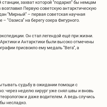
 станции, захват которой "подарил" бы немцам
в возглавил Первую советскую антарктическую
здан "Мирный" – первая советская научная
 – "Оазиса" на берегу озера Фигурного.
экспедиции. Он стал легендой ещё при жизни.
ии Арктики и Антарктики были высоко отмечены
графии присвоило ему медаль "Вега", а
спытывать судьбу в ожидании помощи с
но: через неделю хирург уже снял швы и вновь
етеорологом и даже водителем. А ведь случись
бы несладко.