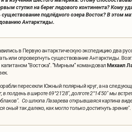
ервым ступил на берег ледового континента? Кому у
ь существование подлёдного озера Восток? В этом м
едованию Антарктиды.
авились в Первую антарктическую экспедицию два русс
зать или опровергнуть существование Антарктиды. Во
л капитаном "Востока". "Мирным" командовал
Михаил Ла
век.
 корабли пересекли Южный полярный круг, а на следующ
, в полдень в широте 69°21'28", долготе 2°14'50" мы вст
облаков". Со шлюпа Лазарева открывшаяся картина виде
 оный так далеко, как могло только достигнуть зрение"