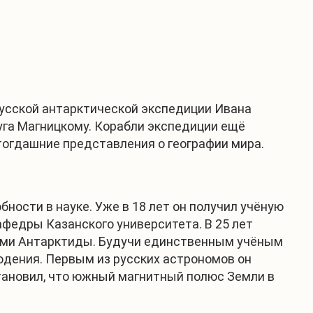
русской антарктической экспедиции Ивана
уга Магницкому. Корабли экспедиции ещё
тогдашние представления о географии мира.
ости в науке. Уже в 18 лет он получил учёную
афедры Казанского университета. В 25 лет
ами Антарктиды. Будучи единственным учёным
юдения. Первым из русских астрономов он
тановил, что южный магнитный полюс Земли в