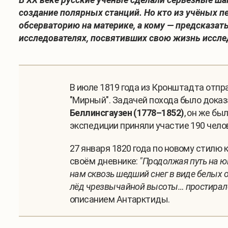
создание полярных станций. Но кто из учёных п
обсерваторию на материке, а кому — предсказат
исследователях, посвятивших свою жизнь иссл
В июле 1819 года из Кронштадта отпр
"Мирный". Задачей похода было дока
Беллинсгаузен (1778–1852)
, он же бы
экспедиции приняли участие 190 чело
27 января 1820 года по новому стилю
своём дневнике:
"Продолжая путь на юг
нам сквозь шедший снег в виде белых 
лёд чрезвычайной высоты… простирался
описанием Антарктиды.