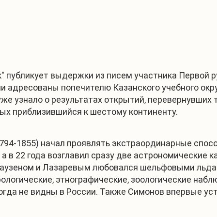
к" публикует выдержки из писем участника Первой 
ли адресованы попечителю Казанского учебного окр
уже узнало о результатах открытий, перевернувших 
ёных приблизившийся к шестому континенту.
94-1855) начал проявлять экстраординарные способн
а в 22 года возглавил сразу две астрономические к
гаузеном и Лазаревым любовался шельфовыми льд
рологические, этнографические, зоологические набл
огда не видны в России. Также Симонов впервые ус