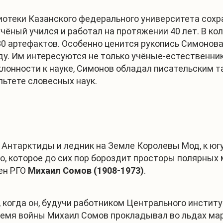
лиотеки Казанского федерального университета сох
чёный учился и работал на протяжении 40 лет. В ко
80 артефактов. Особенно ценится рукопись Симонова
ду. Им интересуются не только учёные-естественник
онности к науке, Симонов обладал писательским та
льтете словесных наук.
 Антарктиды и ледник на Земле Королевы Мод, к югу
о, которое до сих пор бороздит просторы полярных 
ен РГО
Михаил Сомов (1908-1973)
.
, когда он, будучи работником Центрального институ
ремя войны Михаил Сомов прокладывал во льдах мар