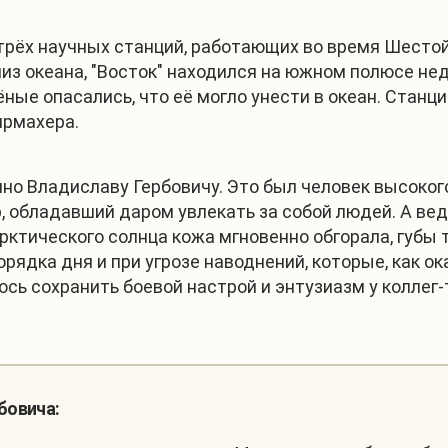
 трёх научных станций, работающих во время Шесто
 близ океана, "Восток" находился на южном полюсе не
ные опасались, что её могло унести в океан. Станц
ирмахера.
но Владиславу Гербовичу. Это был человек высокого
обладавший даром увлекать за собой людей. А ведь
рктического солнца кожа мгновенно обгорала, губы 
порядка дня и при угрозе наводнений, которые, как 
ось сохранить боевой настрой и энтузиазм у коллег
бовича: