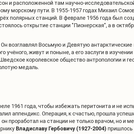
сон и расположенной там научно-исследовательской
ому морскому пути. В 1955-1957 годах Михаил Сомо
трёх полярных станций. В феврале 1956 года был со
тоялось открытие станции "Пионерская", а в октябре
 Он возглавлял Восьмую и Девятую антарктические 
о учёного, живут и поныне, а его заслуги в изучен
. Шведское королевское общество антропологии и гео
олотую медаль.
реле 1961 года, чтобы избежать перитонита и не и
алил аппендикс. Операция, к счастью, прошла успеш
 он проработал на станции не только врачом, но и м
ярнику
Владиславу Гербовичу (1927-2004)
пришлось 