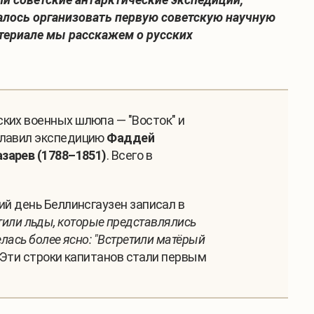
далось организовать первую советскую научную
атериале мы расскажем о русских
ких военных шлюпа — "Восток" и
зглавил экспедицию
Фаддей
зарев (1788–1851)
. Всего в
ий день Беллинсгаузен записал в
ретили льды, которые представлялись
лась более ясно: "Встретили матёрый
. Эти строки капитанов стали первым