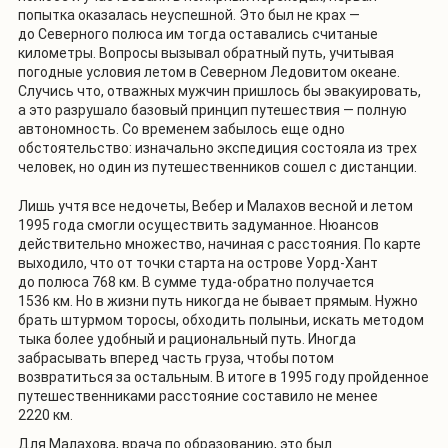
попытка оказалась неуспешной. Это был не крах —
до Северного полюса им тогда оставались считаные
километры. Вопросы вызывал обратный путь, учитывая
погодные условия летом в Северном Ледовитом океане.
Случись что, отважных мужчин пришлось бы эвакуировать,
а это разрушало базовый принцип путешествия — полную
автономность. Со временем забылось еще одно
обстоятельство: изначально экспедиция состояла из трех
человек, но один из путешественников сошел с дистанции.
Лишь учтя все недочеты, Вебер и Малахов весной и летом
1995 года смогли осуществить задуманное. Нюансов
действительно множество, начиная с расстояния. По карте
выходило, что от точки старта на острове Уорд-Хант
до полюса 768 км. В сумме туда-обратно получается
1536 км. Но в жизни путь никогда не бывает прямым. Нужно
брать штурмом торосы, обходить полыньи, искать методом
тыка более удобный и рациональный путь. Иногда
забрасывать вперед часть груза, чтобы потом
возвратиться за остальным. В итоге в 1995 году пройденное
путешественниками расстояние составило не менее
2220 км.
Для Малахова, врача по образованию, это был