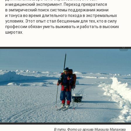
и медицинский эксперимент. Переход превратился
в эмпирический поиск системы поддержания жизни
и тонуса во время длительного похода в экстремальных
условиях. Этот опыт стал бесценным для тех, кто в силу
профессии обязан уметь выживать и работать в высоких
широтах.
1
/
4
Иногда приходилось пересаживаться в надувную лодку. Фото из архива
Переход через трещину во льдах. Фото из архива Михаила Малахова
Битый лед. Фото из архива Михаила Малахова
В пути. Фото из архива Михаила Малахова
Михаила Малахова