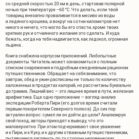
со средней скоростью 20 км в день, стартовав полярной
ночью при температуре –60 °С. Что делать, если твой
товарищ внезапно проваливается в месиво из воды
и ледяного крошева, а вокруг на сотни километров нет
никого и ничего, что могло бы его спасти, кроме твоих
крепких рук и отчаянного желания это сделать. И куда
бежать, когда на тебя надвигается, как ледокол, огромная
льдина…
Книга снабжена корпусом приложений. Любопытные
документы. Читатель может ознакомиться с полным
списком снаряжения и подробным ежедневным рационом
путешественников. Обращает на себя внимание, что
завтрак, обед и ужин расписаны не только по количеству
заложенных в продуктах калорий, но рассчитаны буквально
до грамма. Лишний вес — это лишнее время в пути, железная
арифметика. Еще одно приложение — взгляд-анализ
экспедиции Роберта Пири (его долгое время считали
первым покорителем Северного полюса). До сих пор
актуален вопрос: сумел ли он дойти до цели? Анализируя
свой поход, авторы приходят к выводу, что это
маловероятно. При этом подчеркивают свое уважение
и к Пири, и к Куку, и к другим отважным путешественникам,
пытавшимся заглянуть по ту сторону человеческих