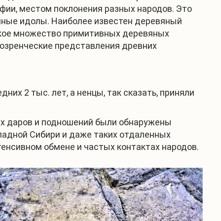
фии, местом поклонения разных народов. Это
нные идолы. Наиболее известен деревяный
ликое множество примитивных деревяных
возренческие представления древних
их 2 тыс. лет, а ненцы, так сказать, приняли
ых даров и подношений были обнаружены
падной Сибири и даже таких отдаленных
нтенсивном обмене и частых контактах народов.