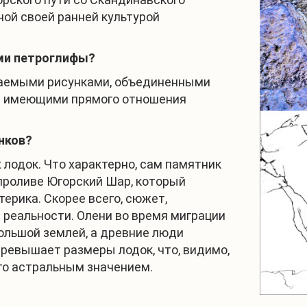
ной своей ранней культурой
ми петроглифы?
итаемыми рисунками, объединенными
не имеющими прямого отношения
нков?
 лодок. Что характерно, сам памятник
 проливе Югорский Шар, который
ерика. Скорее всего, сюжет,
 реальности. Олени во время миграции
ольшой землей, а древние люди
 превышает размеры лодок, что, видимо,
го астральным значением.