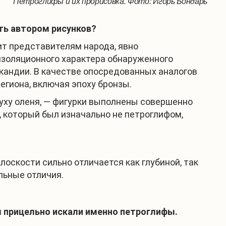
Петроглифы и их прорисовка. Фото: Игорь Бондарь
ыть автором рисунков?
ит представителям народа, явно
золяционного характера обнаруженного
кандии. В качестве опосредованных аналогов
гиона, включая эпоху бронзы.
уху оленя, — фигурки выполнены совершенно
, который был изначально не петроглифом,
лоскости сильно отличается как глубиной, так
льные отличия.
ы прицельно искали именно петроглифы.