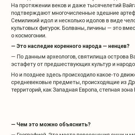
На протяжении веков и даже тысячелетий Вайг
подтверждают многочисленные здешние артефа
Семиликий идол и несколько идолов в виде че
культовых фигурок. Болваны, личины — это вм
о космогонии.
— Это наследие коренного народа — ненцев?
— По данным археологов, святилища острова Ва
эстафету от предшествующих культур и народо
Но и позднее здесь происходило какое-то дви
средневековые предметы, происходящие из Дре
территорий, как Западная Европа, степная зона
— Чем это можно объяснить?
— Географией. Это место пересечения суши и м