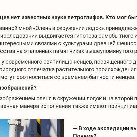
енцев нет известных науке петроглифов. Кто мог б
ванной мной «Олень в окружении лодок», принадлеж
исследовании выдвигается гипотеза самобытного и
интересными связями с культурами древней Феннос
сства на эталонных памятниках вышеупомянутого ре
 у современного святилища ненцев, посвященного д
 природного отпечатка растительного происхождения
е могут соотноситься со временем бытности ненцев.
 изображений?
зображением оленя в окружении лодок и на второй п
твенная манера исполнения также имеют принципиа
— В ходе экспедиции в
Почему?