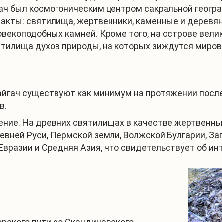
ач был космогоническим центром сакральной геогра
кты: святилища, жертвенники, каменные и деревя
ловекоподобных камней. Кроме того, на острове ве
естилища духов природы, на которых зиждутся миро
йгач существуют как минимум на протяжении последн
в.
жение. На древних святилищах в качестве жертвенн
вней Руси, Пермской земли, Волжской Булгарии, За
 Евразии и Средняя Азия, что свидетельствует об и
орского пути со Скандинавского