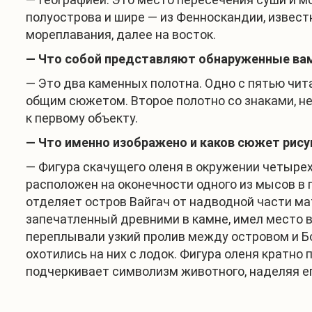
полуострова и шире — из Фенноскандии, извест
мореплавания, далее на восток.
— Что собой представляют обнаруженные ва
— Это два каменных полотна. Одно с пятью ч
общим сюжетом. Второе полотно со знаками, 
к первому объекту.
— Что именно изображено и каков сюжет рису
— Фигура скачущего оленя в окружении четырех
расположен на оконечности одного из мысов в
отделяет остров Вайгач от надводной части мат
запечатленный древними в камне, имел место в
переплывали узкий пролив между островом и Б
охотились на них с лодок. Фигура оленя кратно
подчеркивает символизм животного, наделяя е