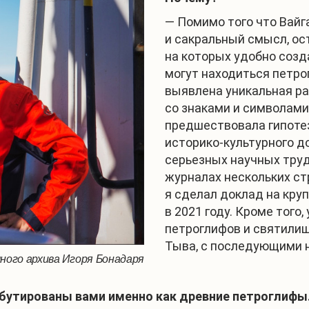
— Помимо того что Вайг
и сакральный смысл, ос
на которых удобно созд
могут находиться петр
выявлена уникальная р
со знаками и символами
предшествовала гипоте
историко-культурного д
серьезных научных тру
журналах нескольких ст
я сделал доклад на кру
в 2021 году. Кроме тог
петроглифов и святилищ
Тыва, с последующими 
чного архива Игоря Бонадаря
ибутированы вами именно как древние петроглифы.