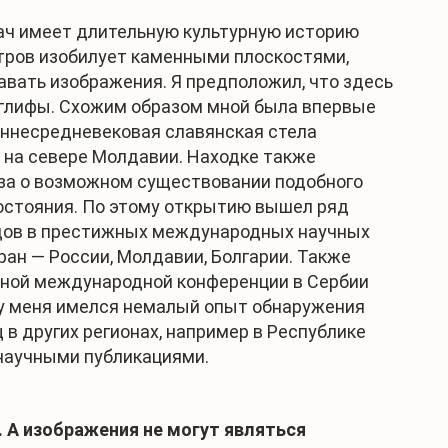
ач имеет длительную культурную историю
тров изобилует каменными плоскостями,
авать изображения. Я предположил, что здесь
оглифы. Схожим образом мной была впервые
аннесредневековая славянская стела
 на севере Молдавии. Находке также
за о возможном существовании подобного
остояния. По этому открытию вышел ряд
дов в престижных международных научных
ран — России, Молдавии, Болгарии. Также
пной международной конференции в Сербии
о, у меня имелся немалый опыт обнаружения
 в других регионах, например в Республике
научными публикациями.
 А изображения не могут являться