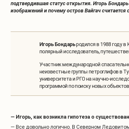
подтвердившая статус открытия. Игорь Бондарь 
изображений и почему остров Вайгач считается 
Игорь Бондарь
родился в 1988 году в 
полярный исследователь, путешествен
Участник международной спасательной
неизвестные группы петроглифов в Тув
университета и РГО на научно-исслед
программой по поиску новых объектов
— Игорь, как возникла гипотеза о существова
— Все довольно логично. В Северном Ледовитом