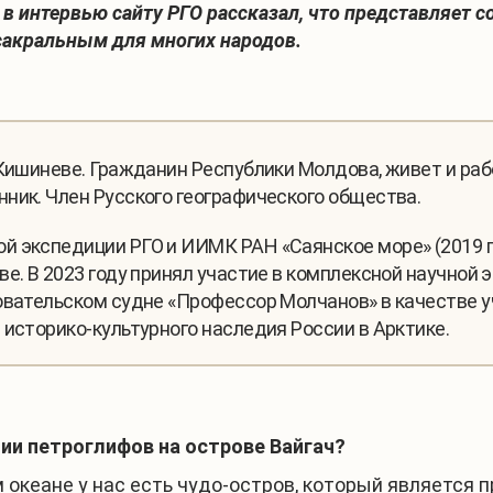
в интервью сайту РГО рассказал, что представляет с
сакральным для многих народов.
Кишиневе. Гражданин Республики Молдова, живет и работ
ник. Член Русского географического общества.
 экспедиции РГО и ИИМК РАН «Саянское море» (2019 го
е. В 2023 году принял участие в комплексной научной 
овательском судне «Профессор Молчанов» в качестве у
 историко-культурного наследия России в Арктике.
нии петроглифов на острове Вайгач?
 океане у нас есть чудо-остров, который является 