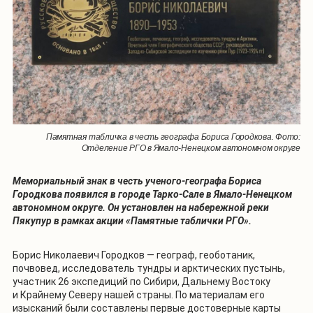
Памятная табличка в честь географа Бориса Городкова. Фото:
Отделение РГО в Ямало-Ненецком автономном округе
Мемориальный знак в честь ученого-географа Бориса
Городкова появился в городе Тарко-Сале в Ямало-Ненецком
автономном округе. Он установлен на набережной реки
Пякупур в рамках акции «Памятные таблички РГО».
Борис Николаевич Городков — географ, геоботаник,
почвовед, исследователь тундры и арктических пустынь,
участник 26 экспедиций по Сибири, Дальнему Востоку
и Крайнему Северу нашей страны. По материалам его
изысканий были составлены первые достоверные карты