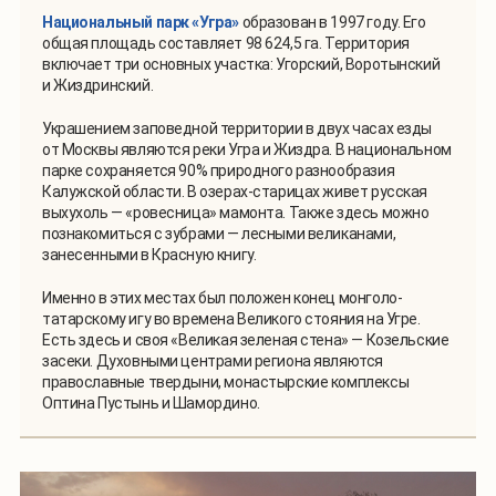
Национальный парк «Угра»
образован в 1997 году. Его
общая площадь составляет 98 624,5 га. Территория
включает три основных участка: Угорский, Воротынский
и Жиздринский.
Украшением заповедной территории в двух часах езды
от Москвы являются реки Угра и Жиздра. В национальном
парке сохраняется 90% природного разнообразия
Калужской области. В озерах-старицах живет русская
выхухоль — «ровесница» мамонта. Также здесь можно
познакомиться с зубрами — лесными великанами,
занесенными в Красную книгу.
Именно в этих местах был положен конец монголо-
татарскому игу во времена Великого стояния на Угре.
Есть здесь и своя «Великая зеленая стена» — Козельские
засеки. Духовными центрами региона являются
православные твердыни, монастырские комплексы
Оптина Пустынь и Шамордино.