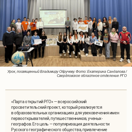
Участники открытия именной парты РГО в кабинете географии
Урок, посвященный Владимиру Обручеву. Фото: Екатерина Сандалова /
школы №17 города Краснотурьинска. Фото: Екатерина Сандалова /
Свердловское областное отделение РГО
Свердловское областное отделение РГО
«Парта открытий РГО» — всероссийский
просветительский проект, который реализуется
в образовательных организациях для увековечения имен
первооткрывателей, путешественников, ученых-
географов. Его цель — популяризация деятельности
Русского географического общества, привлечение