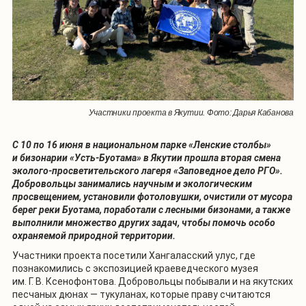
Участники проекта в Якутии. Фото: Дарья Кабанова
С 10 по 16 июня в национальном парке «Ленские столбы»
и бизонарии «Усть-Буотама» в Якутии прошла вторая смена
эколого-просветительского лагеря «Заповедное дело РГО».
Добровольцы занимались научным и экологическим
просвещением, установили фотоловушки, очистили от мусора
берег реки Буотама, поработали с лесными бизонами, а также
выполнили множество других задач, чтобы помочь особо
охраняемой природной территории.
Участники проекта посетили Хангаласский улус, где
познакомились с экспозицией краеведческого музея
им. Г. В. Ксенофонтова. Добровольцы побывали и на якутских
песчаных дюнах — тукуланах, которые праву считаются