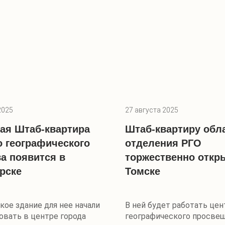
2025
27 августа 2025
ая Штаб-квартира
Штаб-квартиру обл
о географического
отделения РГО
а появится в
торжественно откр
рске
Томске
ое здание для нее начали
В ней будет работать цен
овать в центре города
географического просве