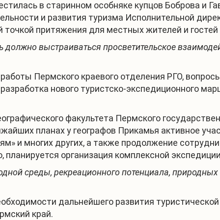
стилась в старинном особняке купцов Боброва и Га
льности и развития туризма Исполнительной дирек
й точкой притяжения для местных жителей и гостей 
сь должно выстраиваться просветительское взаимоде
 работы Пермского краевого отделения РГО, вопрос
е разработка нового туристско-экспедиционного ма
географического факультета Пермского государстве
ижайших планах у географов Прикамья активное уча
етям» и многих других, а также продолжение сотруд
о, планируется организация комплексной экспедиции
дной среды, рекреационного потенциала, природных 
еобходимости дальнейшего развития туристической
рмский край.