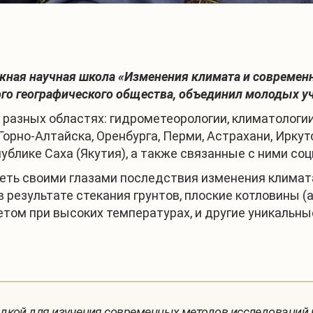
жная научная школа «Изменения климата и современ
го географического общества, объединил молодых уч
азных областях: гидрометеорологии, климатологии, 
 Горно-Алтайска, Оренбурга, Перми, Астрахани, Ирк
ублике Саха (Якутия), а также связанные с ними с
еть своими глазами последствия изменения климат
в результате стекания грунтов, плоские котловины
етом при высоких температурах, и другие уникаль
дкой для изучения современных методов исследований в