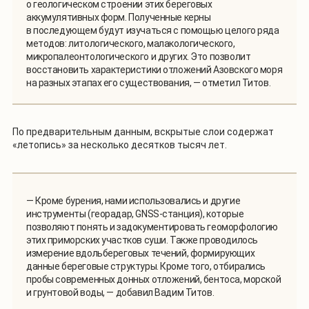
о геологическом строении этих береговых
аккумулятивных форм. Полученные керны
в последующем будут изучаться с помощью целого ряда
методов: литологического, малакологического,
микропалеонтологического и других. Это позволит
восстановить характеристики отложений Азовского моря
на разных этапах его существования, — отметил Титов.
По предварительным данным, вскрытые слои содержат
«летопись» за несколько десятков тысяч лет.
— Кроме бурения, нами использовались и другие
инструменты (георадар, GNSS-станция), которые
позволяют понять и задокументировать геоморфологию
этих приморских участков суши. Также проводилось
измерение вдольбереговых течений, формирующих
данные береговые структуры. Кроме того, отбирались
пробы современных донных отложений, бентоса, морской
и грунтовой воды, — добавил Вадим Титов.