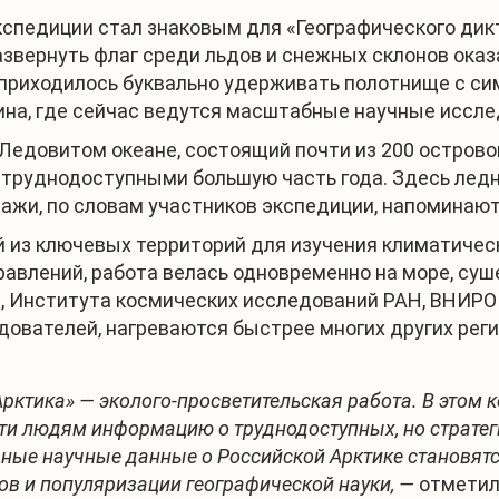
спедиции стал знаковым для «Географического дик
азвернуть флаг среди льдов и снежных склонов оказ
го приходилось буквально удерживать полотнище с 
ина, где сейчас ведутся масштабные научные иссле
едовитом океане, состоящий почти из 200 островов
 труднодоступными большую часть года. Здесь ледн
зажи, по словам участников экспедиции, напоминаю
 из ключевых территорий для изучения климатическ
авлений, работа велась одновременно на море, суш
Н, Института космических исследований РАН, ВНИРО
дователей, нагреваются быстрее многих других рег
рктика» — эколого-просветительская работа. В этом 
ти людям информацию о труднодоступных, но стратег
ные научные данные о Российской Арктике становятс
 и популяризации географической науки, —
отметил 