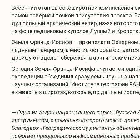
Весенний этап высокоширотной комплексной эк
самой северной точкой присутствия проекта. Р
дул сильный арктический ветер, из-за которо
на фоне ледниковых куполов Лунный и Кропотк
Земля Франца-Иосифа — архипелаг в Северном Л
ледяным панцирем, а многие острова остаются
дрейфуют вдоль побережья, а арктические пей
Сегодня Земля Франца-Иосифа считается одной
экспедиции объединил сразу семь научных напр
научных организаций: Института географии РА
в северных широтах, которые, по данным иссле
— Одна из задач национального парка «Русская А
инструментом, с помощью которого можно донес
Благодаря «Географическому диктанту» объектив
помогает преодолению информационных пробелов