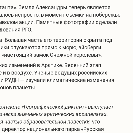
танта». Земля Александры теперь является
алось непросто: в момент съемки на побережье
символом акции. Памятные фотографии сделали
дования РГО.
. Большая часть его территории скрыта под
ики спускаются прямо к морю, айсберги
т «настоящий замок Снежной королевы».
их изменений в Арктике. Весенний этап
е и в воздухе. Ученые ведущих российских
 и РУДН — изучали климатические изменения
ионов планеты.
контексте «Географический диктант» выступает
ически значимых арктических архипелагах.
я частью образовательной повестки, что
директор национального парка «Русская