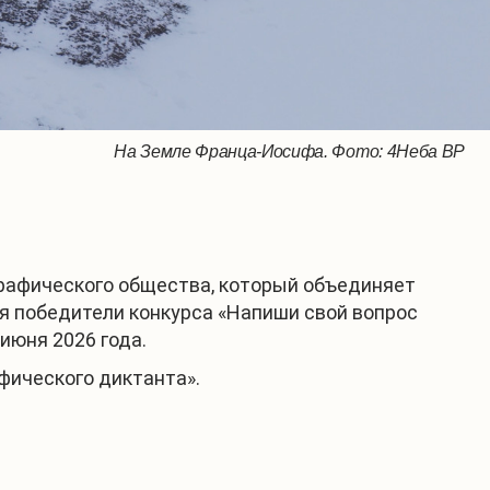
На Земле Франца-Иосифа. Фото: 4Неба ВР
На Земле Франца-Иосифа. Фото: 4Неба ВР
На Земле Франца-Иосифа. Фото: 4Неба ВР
На Земле Франца-Иосифа. Фото: 4Неба ВР
На Земле Франца-Иосифа. Фото: 4Неба ВР
На Земле Франца-Иосифа. Фото: 4Неба ВР
графического общества, который объединяет
я победители конкурса «Напиши свой вопрос
июня 2026 года.
фического диктанта».