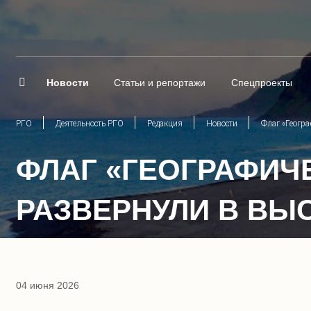
Новости
Статьи и репортажи
Спецпроекты
РГО
Деятельность РГО
Редакция
Новости
Флаг «Геогр
ФЛАГ «ГЕОГРАФИЧ
РАЗВЕРНУЛИ В ВЫ
04 июня 2026