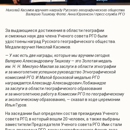
Николай Касимов вручает награду Русского географического общества
Николай Касимов вручает награду Русского географического общества
Валерию Тишкову. Фото: Анна Юргенсон / пресс-служба РГО
Валерию Тишкову. Фото: Анна Юргенсон / пресс-служба РГО
За выдающиеся достижения в области географии
и смежных наук два члена Ученого совета РГО были
удостоены наград Русского географического общества.
Медали вручил Николай Касимов.
— У нас есть две награды, которые мы вручаем сегодня.
Валерию Александровичу Тишкову — это Золотая медаль
им. Н. Н. Миклухо-Маклая за заслуги в области этнографии
и за многолетнее успешное руководство Этнографической
комиссией РГО. И Малой бронзовой медалью РГО
награждается Александр Александрович Лобжанидзе
за заслуги в области географического образования
и за многолетнюю работу в Комиссии РГО по географическому
и экологическому образованию, —
сказал в ходе церемонии
Илья Гуров.
На заседании был определен состав президиума Ученого
совета РГО, в который вошли 20 человек, а также выбраны
заместители Председателя Ученого совета РГО. Ими стали