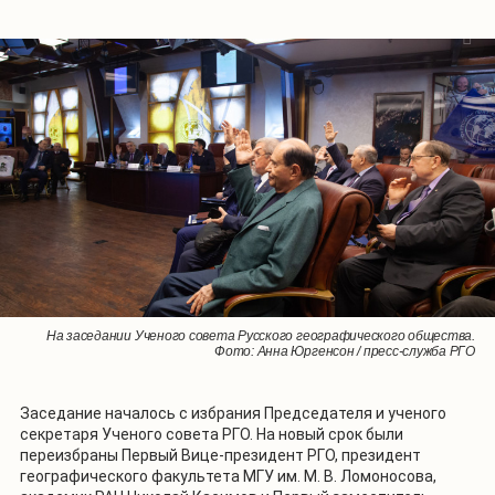
1
/
3
На заседании Ученого совета Русского географического общества.
На заседании Ученого совета Русского географического общества.
На заседании Ученого совета Русского географического общества.
Фото: Анна Юргенсон / пресс-служба РГО
Фото: Анна Юргенсон / пресс-служба РГО
Фото: Анна Юргенсон / пресс-служба РГО
Заседание началось с избрания Председателя и ученого
секретаря Ученого совета РГО. На новый срок были
переизбраны Первый Вице-президент РГО, президент
географического факультета МГУ им. М. В. Ломоносова,