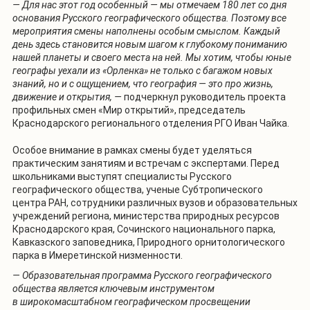
— Для нас этот год особенный — мы отмечаем 180 лет со дня
основания Русского географического общества. Поэтому все
мероприятия смены наполнены особым смыслом. Каждый
день здесь становится новым шагом к глубокому пониманию
нашей планеты и своего места на ней. Мы хотим, чтобы юные
географы уехали из «Орленка» не только с багажом новых
знаний, но и с ощущением, что география — это про жизнь,
движение и открытия, —
подчеркнул руководитель проекта
профильных смен «Мир открытий», председатель
Краснодарского регионального отделения РГО Иван Чайка.
Особое внимание в рамках смены будет уделяться
практическим занятиям и встречам с экспертами. Перед
школьниками выступят специалисты Русского
географического общества, ученые Субтропического
центра РАН, сотрудники различных вузов и образовательных
учреждений региона, министерства природных ресурсов
Краснодарского края, Сочинского национального парка,
Кавказского заповедника, Природного орнитологического
парка в Имеретинской низменности.
— Образовательная программа Русского географического
общества является ключевым инструментом
в широкомасштабном географическом просвещении