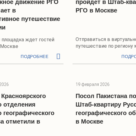
жное движение РГО
пройдет в Штаб-кв
ает в
РГО в Москве
тивное путешествие
ии
Отправиться в виртуальн
 площадка ждет гостей
путешествие по региону 
 Москве
марта
ПОДРОБНЕЕ
ПОДР
2026
19 февраля 2026
Красноярского
Посол Пакистана п
о отделения
Штаб-квартиру Рус
о географического
географического о
а отметили в
в Москве