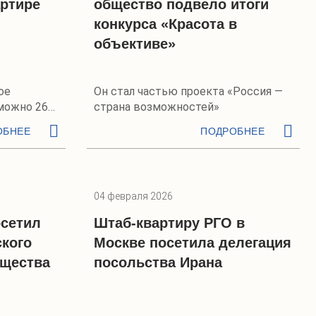
артире
общество подвело итоги
конкурса «Красота в
объективе»
ое
Он стал частью проекта «Россия —
можно 26
страна возможностей»
ОБНЕЕ
ПОДРОБНЕЕ
04 февраля 2026
осетил
Штаб-квартиру РГО в
ского
Москве посетила делегация
бщества
посольства Ирана