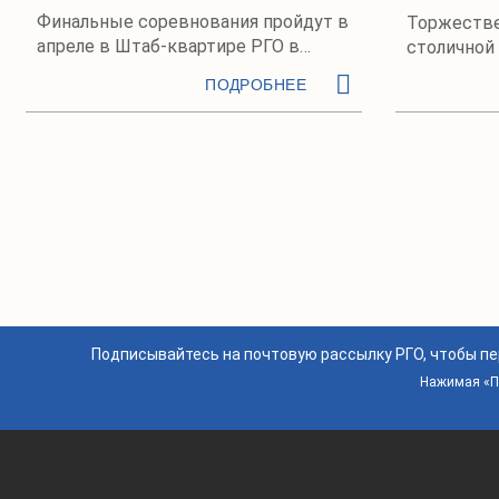
Финальные соревнования пройдут в
Торжестве
апреле в Штаб-квартире РГО в
столичной
Москве
ПОДРОБНЕЕ
Подписывайтесь на почтовую рассылку РГО, чтобы п
Нажимая «По