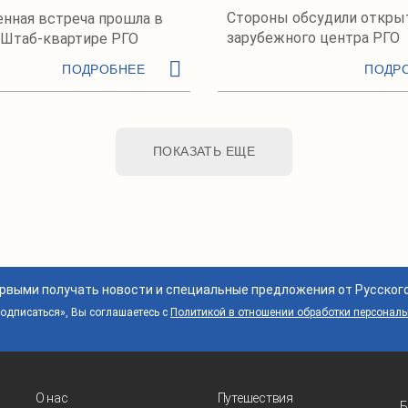
Стороны обсудили откры
нная встреча прошла в
зарубежного центра РГО
 Штаб-квартире РГО
ПОДРОБНЕЕ
ПОДР
ПОКАЗАТЬ ЕЩЕ
ервыми получать новости и специальные предложения от Русског
дписаться», Вы соглашаетесь с
Политикой в отношении обработки персонал
О нас
Путешествия
Б