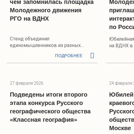
чем запомнилась площадка
Молоде
Молодежного движения
приглаш
РГО на ВДНХ
интерак
по Росс
Стенд объединил
Юбилейная
единомышленников из разных
на ВДНХ в
регионов России
ПОДРОБНЕЕ
27 февраля 2026
24 февраля 
Подведены итоги второго
Юбилей 
этапа конкурса Русского
краевог
географического общества
Русског
«Классная география»
обществ
Москве