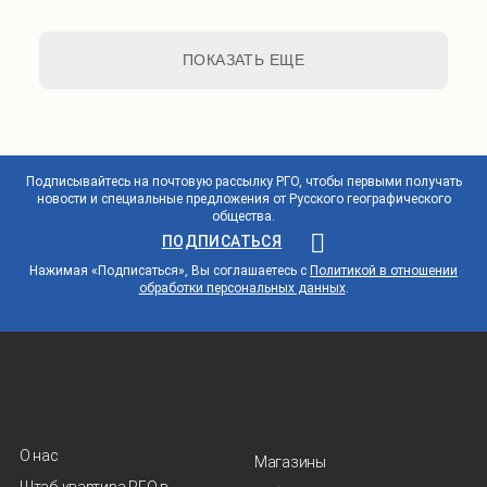
ПОКАЗАТЬ ЕЩЕ
Подписывайтесь на почтовую рассылку РГО, чтобы первыми получать
новости и специальные предложения от Русского географического
общества.
ПОДПИСАТЬСЯ
Нажимая «Подписаться», Вы соглашаетесь с
Политикой в отношении
обработки персональных данных
.
О нас
Магазины
Штаб-квартира РГО в