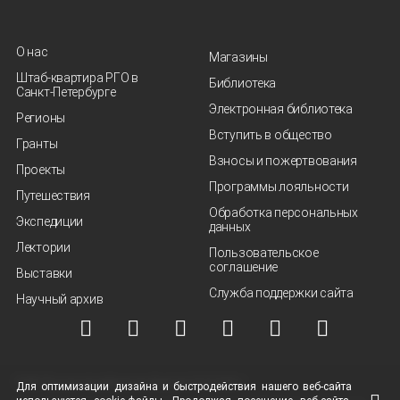
О нас
Магазины
Штаб-квартира РГО в
Библиотека
Санкт‑Петербурге
Электронная библиотека
Регионы
Вступить в общество
Гранты
Взносы и пожертвования
Проекты
Программы лояльности
Путешествия
Обработка персональных
Экспедиции
данных
Лектории
Пользовательское
соглашение
Выставки
Служба поддержки сайта
Научный архив
© ВОО "Русское географическое общество", 2013-2026 г.
Для оптимизации дизайна и быстродействия нашего
веб-сайта