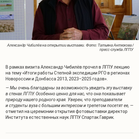
Александр Чибилёв на открытии выставки. Фото: Татьяна Антюхова /
На лекции Александра Чибилёва. Фото: Татьяна Антюхова / пресс-
На лекции Александра Чибилёва. Фото: Татьяна Антюхова / пресс-
пресс-служба ЛГПУ
служба ЛГПУ
служба ЛГПУ
В рамках визита Александр Чибилёв прочел в ЛГПУ лекцию
на тему «Итоги работы Степной экспедиции РГО в регионах
Новороссии и Донбасса 2013, 2023–2025 годов».
— Мы очень благодарны за возможность увидеть эту выставку
в стенах ЛГПУ. Особенно ценно для нас, что она показывает
природу нашего родного края. Уверен, что преподаватели
и студенты вуза с большим интересом и трепетом посетят ее, —
отметил на церемонии открытия фотовыставки директор
Института естественных наук ЛГПУ Спартак Гаврик.