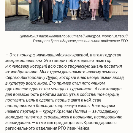
Церемония награждения победителей конкурса. Фото: Валерий
Гончаров / Краснодарское региональное отделение РГО
— Этот конкурс, начинавшийся как краевой, в этом году стал
межрегиональным. Это говорит об интересе к теме гор
и к человеку, который всю свою творческую жизнь посвятил
их изображению. Мы отдаем дань памяти нашему земляку
Сергею Викторовичу Дудко, который внес неоценимый вклад
в культуру всего мира. Его пример стал источником
вдохновения для сотен молодых художников. А сам конкурс
дал возможность ребятам заглянуть в собственное сердце,
поставить цель и сделать первые шаги к ней, стал
проводником в большую творческую жизнь. Благодарим
нашего партнера — курорт Красная Поляна — за поддержку
молодых талантов, стремящихся к познанию, исследованию
и созиданию, —
отметил председатель Краснодарского
регионального отделения РГО Иван Чайка.