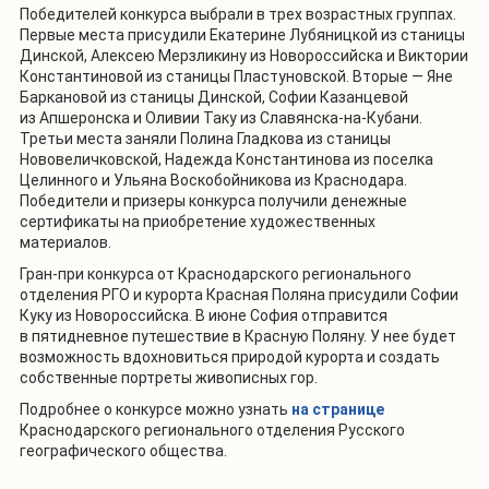
Победителей конкурса выбрали в трех возрастных группах.
Первые места присудили Екатерине Лубяницкой из станицы
Динской, Алексею Мерзликину из Новороссийска и Виктории
Константиновой из станицы Пластуновской. Вторые — Яне
Баркановой из станицы Динской, Софии Казанцевой
из Апшеронска и Оливии Таку из Славянска-на-Кубани.
Третьи места заняли Полина Гладкова из станицы
Нововеличковской, Надежда Константинова из поселка
Целинного и Ульяна Воскобойникова из Краснодара.
Победители и призеры конкурса получили денежные
сертификаты на приобретение художественных
материалов.
Гран-при конкурса от Краснодарского регионального
отделения РГО и курорта Красная Поляна присудили Софии
Куку из Новороссийска. В июне София отправится
в пятидневное путешествие в Красную Поляну. У нее будет
возможность вдохновиться природой курорта и создать
собственные портреты живописных гор.
Подробнее о конкурсе можно узнать
на странице
Краснодарского регионального отделения Русского
географического общества.