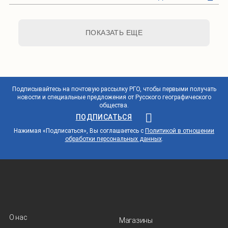
ПОКАЗАТЬ ЕЩЕ
Подписывайтесь на почтовую рассылку РГО, чтобы первыми получать
новости и специальные предложения от Русского географического
общества.
ПОДПИСАТЬСЯ
Нажимая «Подписаться», Вы соглашаетесь с
Политикой в отношении
обработки персональных данных
.
О нас
Магазины