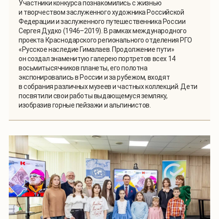
Участники конкурса познакомились с жизнью
и творчеством заслуженного художника Российской
Федерации и заслуженного путешественника России
Сергея Дудко (1946–2019). В рамках международного
проекта Краснодарского регионального отделения РГО
«Русское наследие Гималаев. Продолжение пути»
он создал знаменитую галерею портретов всех 14
восьмитысячников планеты, его полотна
экспонировались в России и за рубежом, входят
в собрания различных музеев и частных коллекций. Дети
посвятили свои работы выдающемуся земляку,
изобразив горные пейзажи и альпинистов.